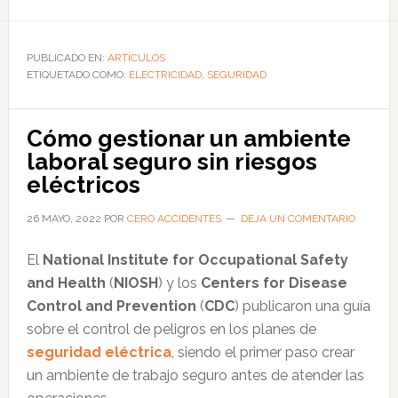
de
Cómo
prevenir
PUBLICADO EN:
ARTÍCULOS
ETIQUETADO COMO:
accidentes
ELECTRICIDAD
,
SEGURIDAD
durante
las
Cómo gestionar un ambiente
operaciones
laboral seguro sin riesgos
eléctricas
eléctricos
26 MAYO, 2022
POR
CERO ACCIDENTES
DEJA UN COMENTARIO
El
National Institute for Occupational Safety
and Health
(
NIOSH
) y los
Centers for Disease
Control and Prevention
(
CDC
) publicaron una guía
sobre el control de peligros en los planes de
seguridad eléctrica
, siendo el primer paso crear
un ambiente de trabajo seguro antes de atender las