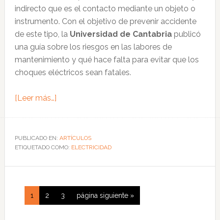
indirecto que es el contacto mediante un objeto o
instrumento. Con el objetivo de prevenir accidente
de este tipo, la
Universidad de Cantabria
publicó
una guía sobre los riesgos en las labores de
mantenimiento y qué hace falta para evitar que los
choques eléctricos sean fatales.
acerca
[Leer más…]
de
Guía
para
PUBLICADO EN:
ARTÍCULOS
ETIQUETADO COMO:
prevenir
ELECTRICIDAD
los
choques
eléctricos
Página
Página
Página
Ir
1
2
3
página siguiente »
en
a
tareas
la