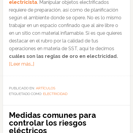
electricista
. Manipular objetos electrificados
requiere de preparación, así como de planificación
según el ambiente donde se opere. No es lo mismo
trabajar en un espacio confinado que al aire libre o
en un sitio con material inflamable. Si es que quieres
destacar en el rubro por la calidad de tus
operaciones en materia de SST, aquí te decimos
cuáles son las reglas de oro en electricidad.
acerca
[Leer más…]
de
5
reglas
PUBLICADO EN:
ARTÍCULOS
ETIQUETADO COMO:
de
ELECTRICIDAD
oro
en
Medidas comunes para
trabajos
controlar los riesgos
eléctricos
eléctricos