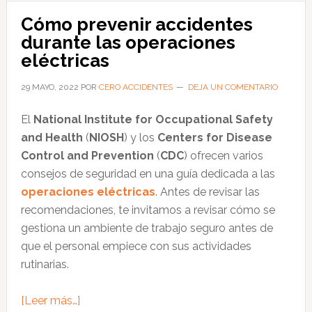
los
Cómo prevenir accidentes
riesgos
durante las operaciones
eléctricos
eléctricas
29 MAYO, 2022
POR
CERO ACCIDENTES
DEJA UN COMENTARIO
El
National Institute for Occupational Safety
and Health
(
NIOSH
) y los
Centers for Disease
Control and Prevention
(
CDC
) ofrecen varios
consejos de seguridad en una guía dedicada a las
operaciones eléctricas
. Antes de revisar las
recomendaciones, te invitamos a revisar cómo se
gestiona un ambiente de trabajo seguro antes de
que el personal empiece con sus actividades
rutinarias.
acerca
[Leer más…]