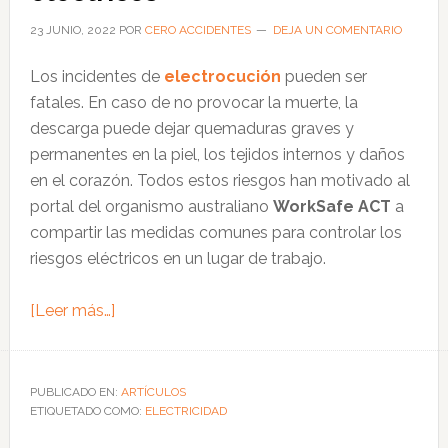
23 JUNIO, 2022
POR
CERO ACCIDENTES
DEJA UN COMENTARIO
Los incidentes de
electrocución
pueden ser
fatales. En caso de no provocar la muerte, la
descarga puede dejar quemaduras graves y
permanentes en la piel, los tejidos internos y daños
en el corazón. Todos estos riesgos han motivado al
portal del organismo australiano
WorkSafe ACT
a
compartir las medidas comunes para controlar los
riesgos eléctricos en un lugar de trabajo.
acerca
[Leer más…]
de
Medidas
comunes
PUBLICADO EN:
ARTÍCULOS
ETIQUETADO COMO:
para
ELECTRICIDAD
controlar