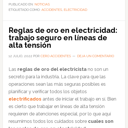
con
PUBLICADO EN:
NOTICIAS
ETIQUETADO COMO:
electricidad
ACCIDENTES
,
ELECTRICIDAD
crecen
cada
Reglas de oro en electricidad:
fin
trabajo seguro en líneas de
de
alta tensión
año
12 JULIO, 2022
POR
CERO ACCIDENTES
DEJA UN COMENTARIO
Las
reglas de oro del electricista
no son un
secreto para la industria. La clave para que las
operaciones sean las más seguras posibles es
planificar y verificar todos los objetos
electrificados
antes de iniciar el trabajo en sí. Bien
es cierto que trabajar en líneas de alta tensión
requieren de atenciones especial, por lo que aquí
resumimos todos los cuidados sobre
cuales son