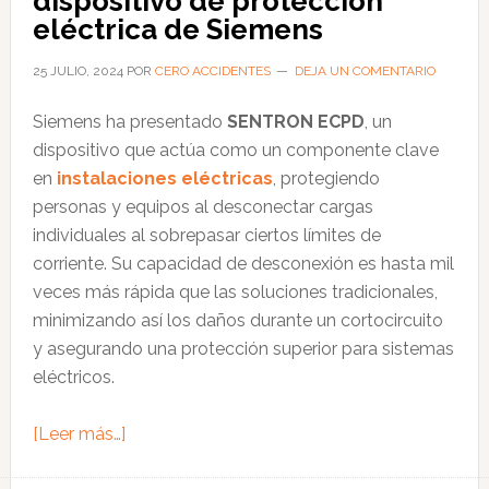
dispositivo de protección
ocurre
eléctrica de Siemens
en
construcciones
25 JULIO, 2024
POR
CERO ACCIDENTES
DEJA UN COMENTARIO
informales
Siemens ha presentado
SENTRON ECPD
, un
dispositivo que actúa como un componente clave
en
instalaciones eléctricas
, protegiendo
personas y equipos al desconectar cargas
individuales al sobrepasar ciertos límites de
corriente. Su capacidad de desconexión es hasta mil
veces más rápida que las soluciones tradicionales,
minimizando así los daños durante un cortocircuito
y asegurando una protección superior para sistemas
eléctricos.
acerca
[Leer más…]
de