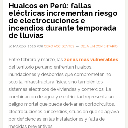
productos
Huaicos en Perú: fallas
falsificados
eléctricas incrementan riesgo
representan
de electrocuciones e
riesgos
incendios durante temporada
críticos
de lluvias
para
hogares,
10 MARZO, 2026
POR
CERO ACCIDENTES
DEJA UN COMENTARIO
comercios
Entre febrero y marzo, las
zonas más vulnerables
e
del territorio peruano enfrentan huaicos,
industrias
inundaciones y desbordes que comprometen no
en
solo la infraestructura física, sino también los
Perú
sistemas eléctricos de viviendas y comercios. La
combinación de agua y electricidad representa un
peligro mortal que puede derivar en cortocircuitos,
electrocuciones e incendios, situación que se agrava
por deficiencias en las instalaciones y falta de
medidas preventivas.