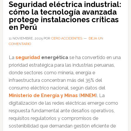
Seguridad eléctrica industrial:
sistema
cómo la tecnología avanzada
de
protege instalaciones críticas
puesta
en Perú
a
tierra
11 NOVIEMBRE, 2025
POR
CERO ACCIDENTES
DEJA UN
COMENTARIO
en
la
La
seguridad
energética
se ha convertido en una
seguridad
prioridad estratégica para las industrias peruanas,
doméstica
donde sectores como minería, energía e
infraestructura concentran más del 35% del
consumo eléctrico nacional, según datos del
Ministerio de Energía y Minas
(
MINEM
). La
digitalización de las redes eléctricas emerge como
respuesta fundamental ante desafíos operativos,
requisitos regulatorios y compromisos de
sostenibilidad que demandan gestión eficiente de