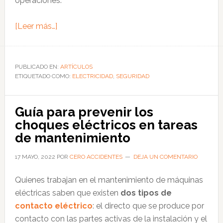
operaciones.
acerca
[Leer más…]
de
Cómo
gestionar
PUBLICADO EN:
ARTÍCULOS
ETIQUETADO COMO:
un
ELECTRICIDAD
,
SEGURIDAD
ambiente
laboral
Guía para prevenir los
seguro
choques eléctricos en tareas
sin
de mantenimiento
riesgos
eléctricos
17 MAYO, 2022
POR
CERO ACCIDENTES
DEJA UN COMENTARIO
Quienes trabajan en el mantenimiento de máquinas
eléctricas saben que existen
dos tipos de
contacto eléctrico
: el directo que se produce por
contacto con las partes activas de la instalación y el