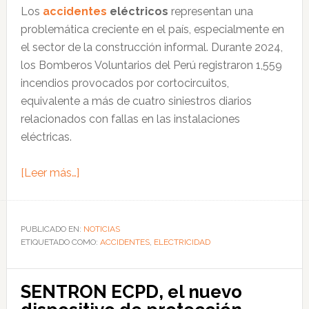
Los
accidentes
eléctricos
representan una
incendios
problemática creciente en el país, especialmente en
el sector de la construcción informal. Durante 2024,
los Bomberos Voluntarios del Perú registraron 1,559
incendios provocados por cortocircuitos,
equivalente a más de cuatro siniestros diarios
relacionados con fallas en las instalaciones
eléctricas.
acerca
[Leer más…]
de
Accidentes
eléctricos
PUBLICADO EN:
NOTICIAS
ETIQUETADO COMO:
en
ACCIDENTES
,
ELECTRICIDAD
Perú:
el
SENTRON ECPD, el nuevo
70%