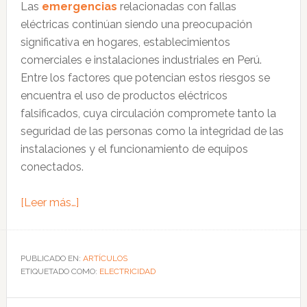
Las
emergencias
relacionadas con fallas
foro
eléctricas continúan siendo una preocupación
internacional
significativa en hogares, establecimientos
comerciales e instalaciones industriales en Perú.
Entre los factores que potencian estos riesgos se
encuentra el uso de productos eléctricos
falsificados, cuya circulación compromete tanto la
seguridad de las personas como la integridad de las
instalaciones y el funcionamiento de equipos
conectados.
acerca
[Leer más…]
de
Las
fallas
PUBLICADO EN:
ARTÍCULOS
ETIQUETADO COMO:
eléctricas
ELECTRICIDAD
por