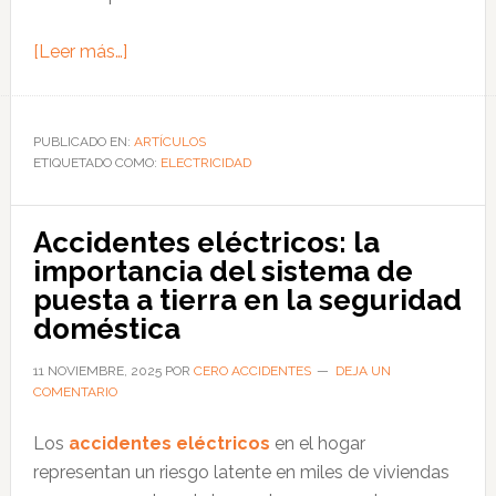
acerca
[Leer más…]
de
Huaicos
en
PUBLICADO EN:
ARTÍCULOS
ETIQUETADO COMO:
Perú:
ELECTRICIDAD
fallas
eléctricas
Accidentes eléctricos: la
incrementan
importancia del sistema de
riesgo
puesta a tierra en la seguridad
de
doméstica
electrocuciones
e
11 NOVIEMBRE, 2025
POR
CERO ACCIDENTES
DEJA UN
COMENTARIO
incendios
durante
Los
accidentes eléctricos
en el hogar
temporada
representan un riesgo latente en miles de viviendas
de