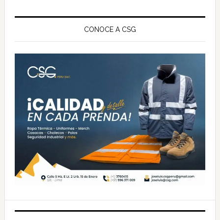
de
Barra
mantenimiento
lateral
CONOCE A CSG
principal