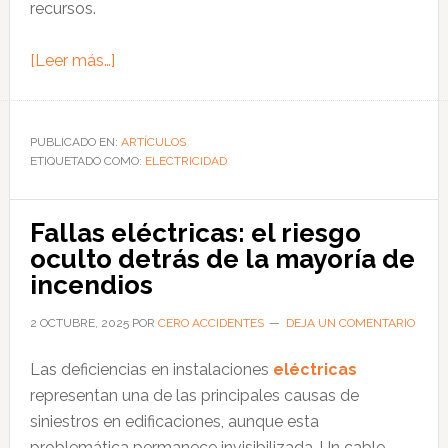
recursos.
acerca
[Leer más…]
de
Seguridad
eléctrica
PUBLICADO EN:
ARTÍCULOS
ETIQUETADO COMO:
industrial:
ELECTRICIDAD
cómo
la
Fallas eléctricas: el riesgo
tecnología
oculto detrás de la mayoría de
avanzada
incendios
protege
instalaciones
2 OCTUBRE, 2025
POR
CERO ACCIDENTES
DEJA UN COMENTARIO
críticas
Las deficiencias en instalaciones
eléctricas
en
representan una de las principales causas de
Perú
siniestros en edificaciones, aunque esta
problemática permanece invisibilizada. Un cable