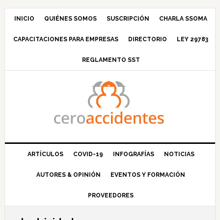
Saltar
Saltar
Saltar
Saltar
a
al
a
al
INICIO
QUIÉNES SOMOS
SUSCRIPCIÓN
CHARLA SSOMA
la
contenido
la
pie
CAPACITACIONES PARA EMPRESAS
DIRECTORIO
LEY 29783
navegación
principal
barra
de
principal
lateral
página
REGLAMENTO SST
principal
ARTÍCULOS
COVID-19
INFOGRAFÍAS
NOTICIAS
AUTORES & OPINIÓN
EVENTOS Y FORMACIÓN
PROVEEDORES