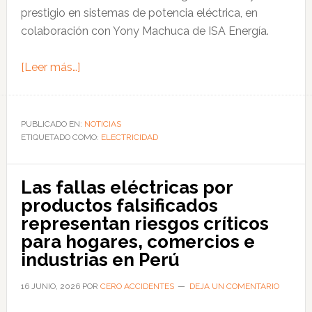
prestigio en sistemas de potencia eléctrica, en
colaboración con Yony Machuca de ISA Energía.
acerca
[Leer más…]
de
Equipo
de
PUBLICADO EN:
NOTICIAS
ETIQUETADO COMO:
ingeniería
ELECTRICIDAD
peruana
presenta
Las fallas eléctricas por
avance
productos falsificados
en
representan riesgos críticos
sistemas
para hogares, comercios e
de
industrias en Perú
protección
eléctrica
16 JUNIO, 2026
POR
CERO ACCIDENTES
DEJA UN COMENTARIO
en