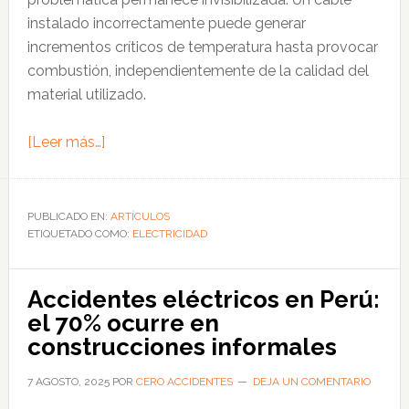
instalado incorrectamente puede generar
incrementos críticos de temperatura hasta provocar
combustión, independientemente de la calidad del
material utilizado.
acerca
[Leer más…]
de
Fallas
eléctricas:
PUBLICADO EN:
ARTÍCULOS
ETIQUETADO COMO:
el
ELECTRICIDAD
riesgo
oculto
Accidentes eléctricos en Perú:
detrás
el 70% ocurre en
de
construcciones informales
la
mayoría
7 AGOSTO, 2025
POR
CERO ACCIDENTES
DEJA UN COMENTARIO
de