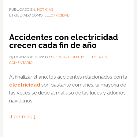
SENTRON
ECPD,
PUBLICADO EN:
NOTICIAS
ETIQUETADO COMO:
el
ELECTRICIDAD
nuevo
dispositivo
Accidentes con electricidad
de
crecen cada fin de año
protección
eléctrica
29 DICIEMBRE, 2022
POR
CERO ACCIDENTES
DEJA UN
COMENTARIO
de
Siemens
Al finalizar el año, los accidentes relacionados con la
electricidad
son bastante comunes, la mayoría de
las veces se debe al mal uso de las luces y adornos
navideños.
acerca
[Leer más…]
de
Accidentes