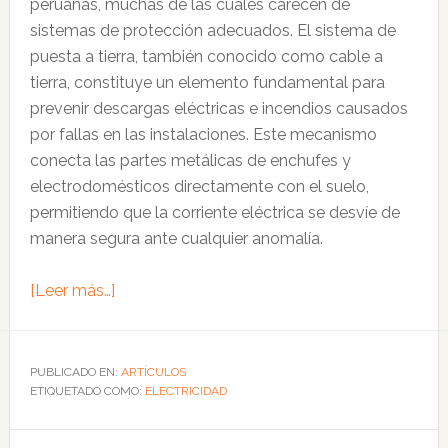
peruanas, muchas de las cuales carecen de
lluvias
sistemas de protección adecuados. El sistema de
puesta a tierra, también conocido como cable a
tierra, constituye un elemento fundamental para
prevenir descargas eléctricas e incendios causados
por fallas en las instalaciones. Este mecanismo
conecta las partes metálicas de enchufes y
electrodomésticos directamente con el suelo,
permitiendo que la corriente eléctrica se desvíe de
manera segura ante cualquier anomalía.
acerca
[Leer más…]
de
Accidentes
eléctricos:
PUBLICADO EN:
ARTÍCULOS
ETIQUETADO COMO:
la
ELECTRICIDAD
importancia
del