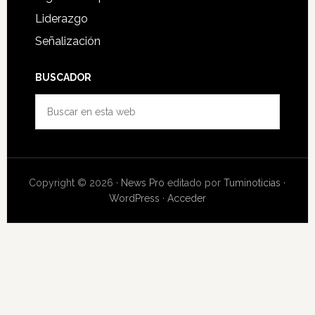
Liderazgo
Señalización
BUSCADOR
Buscar
en
esta
web
Copyright © 2026 ·
News Pro
editado por
Tuminoticias
·
WordPress
·
Acceder