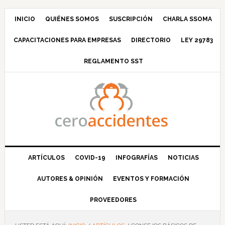
Saltar
Saltar
Saltar
Saltar
a
al
a
al
INICIO
QUIÉNES SOMOS
SUSCRIPCIÓN
CHARLA SSOMA
la
contenido
la
pie
CAPACITACIONES PARA EMPRESAS
DIRECTORIO
LEY 29783
navegación
principal
barra
de
principal
lateral
página
REGLAMENTO SST
principal
ARTÍCULOS
COVID-19
INFOGRAFÍAS
NOTICIAS
AUTORES & OPINIÓN
EVENTOS Y FORMACIÓN
PROVEEDORES