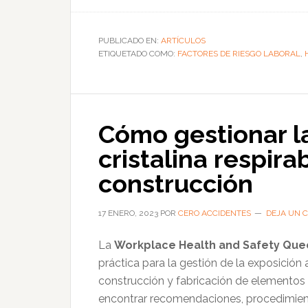
de
Cómo
determinar
PUBLICADO EN:
ARTÍCULOS
ETIQUETADO COMO:
y
FACTORES DE RIESGO LABORAL
,
ubicar
los
puntos
Cómo gestionar la
de
medición
cristalina respira
del
construcción
ruido
en
17 ENERO, 2023
POR
CERO ACCIDENTES
DEJA UN 
el
trabajo
La
Workplace Health and Safety Qu
práctica para la gestión de la exposición al
construcción y fabricación de elementos 
encontrar recomendaciones, procedimie