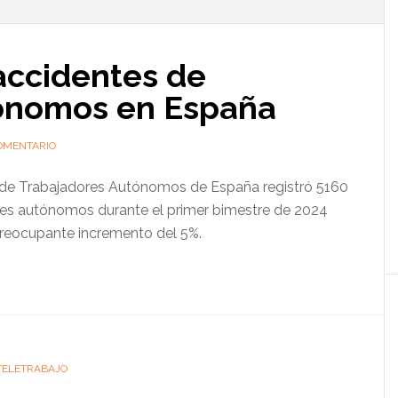
l
p
accidentes de
tónomos en España
OMENTARIO
 de Trabajadores Autónomos de España registró 5160
res autónomos durante el primer bimestre de 2024
 preocupante incremento del 5%.
TELETRABAJO