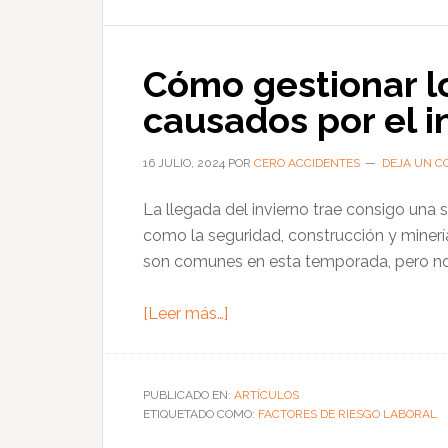
trabajadores
autónomos
Cómo gestionar lo
en
España
causados por el i
16 JULIO, 2024
POR
CERO ACCIDENTES
DEJA UN C
La llegada del invierno trae consigo una s
como la seguridad, construcción y minería
son comunes en esta temporada, pero no
acerca
[Leer más…]
de
Cómo
gestionar
PUBLICADO EN:
ARTÍCULOS
ETIQUETADO COMO:
los
FACTORES DE RIESGO LABORAL
riesgos