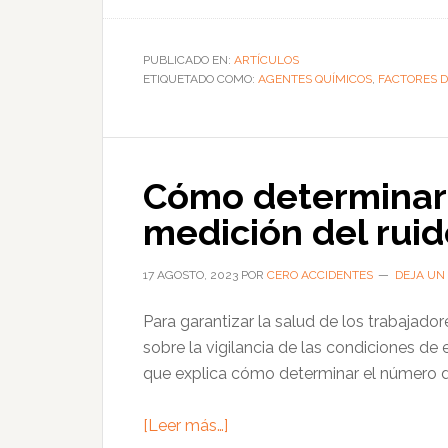
de
Recomendaciones
para
PUBLICADO EN:
ARTÍCULOS
ETIQUETADO COMO:
prevenir
AGENTES QUÍMICOS
,
FACTORES D
la
pérdida
auditiva
Cómo determinar 
causada
por
medición del ruid
productos
químicos
17 AGOSTO, 2023
POR
CERO ACCIDENTES
DEJA UN
Para garantizar la salud de los trabajador
sobre la vigilancia de las condiciones de
que explica cómo determinar el número d
acerca
[Leer más…]