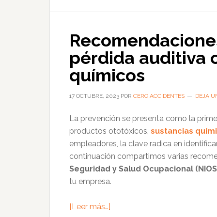
laborales
causados
Recomendaciones 
por
el
pérdida auditiva
invierno
químicos
17 OCTUBRE, 2023
POR
CERO ACCIDENTES
DEJA U
La prevención se presenta como la primer
productos ototóxicos,
sustancias quím
empleadores, la clave radica en identifica
continuación compartimos varias recom
Seguridad y Salud Ocupacional (NIOS
tu empresa.
acerca
[Leer más…]