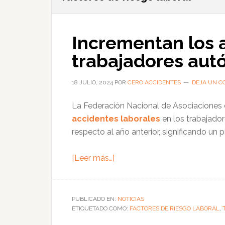
Incrementan los 
trabajadores au
18 JULIO, 2024
POR
CERO ACCIDENTES
DEJA UN C
La Federación Nacional de Asociaciones
accidentes laborales
en los trabajado
respecto al año anterior, significando un
acerca
[Leer más…]
de
Incrementan
los
PUBLICADO EN:
NOTICIAS
ETIQUETADO COMO:
accidentes
FACTORES DE RIESGO LABORAL
,
de