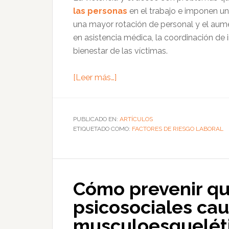
las personas
en el trabajo e imponen u
una mayor rotación de personal y el aume
en asistencia médica, la coordinación de 
bienestar de las víctimas.
acerca
[Leer más…]
de
Cómo
elaborar
PUBLICADO EN:
ARTÍCULOS
ETIQUETADO COMO:
una
FACTORES DE RIESGO LABORAL
política
empresarial
contra
Cómo prevenir qu
la
violencia
psicosociales cau
y
musculoesquelét
el