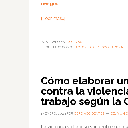
riesgos
.
acerca
[Leer más…]
de
Cómo
gestionar
PUBLICADO EN:
NOTICIAS
ETIQUETADO COMO:
la
FACTORES DE RIESGO LABORAL
,
exposición
a
la
Cómo elaborar un
sílice
cristalina
contra la violenci
respirable
trabajo según la 
en
el
17 ENERO, 2023
POR
CERO ACCIDENTES
DEJA UN 
sector
construcción
La violencia y el acoso son problemas qu