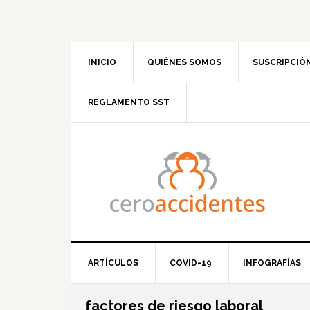
Saltar
Saltar
Saltar
Saltar
a
al
a
al
la
contenido
la
pie
navegación
principal
barra
de
INICIO
QUIÉNES SOMOS
SUSCRIPCIÓ
principal
lateral
página
principal
REGLAMENTO SST
ARTÍCULOS
COVID-19
INFOGRAFÍAS
factores de riesgo laboral