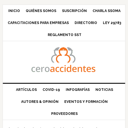
Saltar
Saltar
Saltar
Saltar
a
al
a
al
INICIO
QUIÉNES SOMOS
SUSCRIPCIÓN
CHARLA SSOMA
la
contenido
la
pie
CAPACITACIONES PARA EMPRESAS
DIRECTORIO
LEY 29783
navegación
principal
barra
de
principal
lateral
página
REGLAMENTO SST
principal
ARTÍCULOS
COVID-19
INFOGRAFÍAS
NOTICIAS
AUTORES & OPINIÓN
EVENTOS Y FORMACIÓN
PROVEEDORES