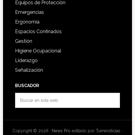
Equipos de Protección
Emergencias
Ergonomía
Espacios Confinados
Gestión
Higiene Ocupacional
Liderazgo
Señalización
BUSCADOR
Buscar
en
esta
web
Copyright © 2026 ·
News Pro
editado por
Tuminoticias
·