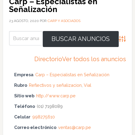
Carp – Especialistas en
Señalización
23 AGOSTO, 2020
POR
CARP Y ASOCIADOS
Búsque
Directorio
Ver todos los anuncios
Empresa
Carp – Especialistas en Señalización
Rubro
Reflectivos y señalizacion
,
Vial
Sitio web
http://www.carp.pe
Teléfono
(01) 7198089
Celular
998275610
Correo electrónico
ventas@carp.pe