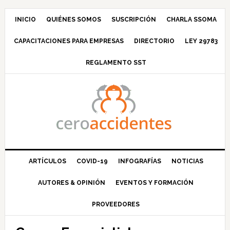
Saltar
Saltar
Saltar
Saltar
a
al
a
al
INICIO
QUIÉNES SOMOS
SUSCRIPCIÓN
CHARLA SSOMA
la
contenido
la
pie
CAPACITACIONES PARA EMPRESAS
DIRECTORIO
LEY 29783
navegación
principal
barra
de
principal
lateral
página
REGLAMENTO SST
principal
ARTÍCULOS
COVID-19
INFOGRAFÍAS
NOTICIAS
AUTORES & OPINIÓN
EVENTOS Y FORMACIÓN
PROVEEDORES