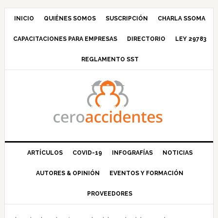
Saltar
Saltar
Saltar
Saltar
a
al
a
al
INICIO
QUIÉNES SOMOS
SUSCRIPCIÓN
CHARLA SSOMA
la
contenido
la
pie
CAPACITACIONES PARA EMPRESAS
DIRECTORIO
LEY 29783
navegación
principal
barra
de
principal
lateral
página
REGLAMENTO SST
principal
ARTÍCULOS
COVID-19
INFOGRAFÍAS
NOTICIAS
AUTORES & OPINIÓN
EVENTOS Y FORMACIÓN
PROVEEDORES