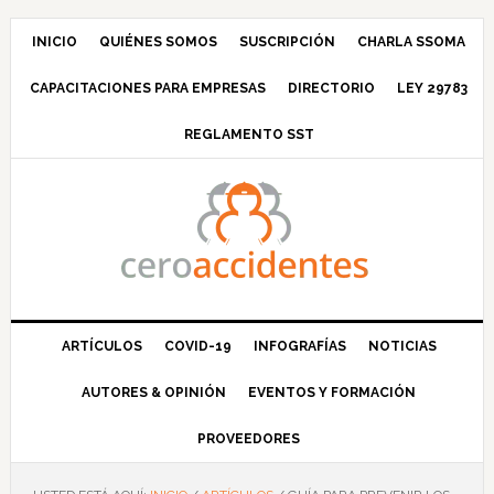
Saltar
Saltar
Saltar
Saltar
a
al
a
al
INICIO
QUIÉNES SOMOS
SUSCRIPCIÓN
CHARLA SSOMA
la
contenido
la
pie
CAPACITACIONES PARA EMPRESAS
DIRECTORIO
LEY 29783
navegación
principal
barra
de
principal
lateral
página
REGLAMENTO SST
principal
ARTÍCULOS
COVID-19
INFOGRAFÍAS
NOTICIAS
AUTORES & OPINIÓN
EVENTOS Y FORMACIÓN
PROVEEDORES