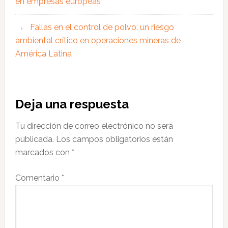
en empresas europeas
Fallas en el control de polvo: un riesgo
ambiental crítico en operaciones mineras de
América Latina
Interacciones
Deja una respuesta
con
Tu dirección de correo electrónico no será
los
publicada.
Los campos obligatorios están
lectores
marcados con
*
Comentario
*