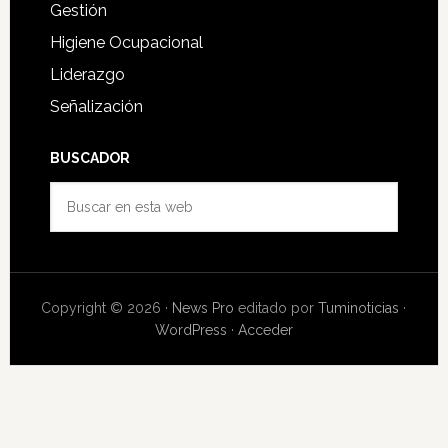
Gestión
Higiene Ocupacional
Liderazgo
Señalización
BUSCADOR
Buscar
en
esta
web
Copyright © 2026 ·
News Pro
editado por
Tuminoticias
·
WordPress
·
Acceder