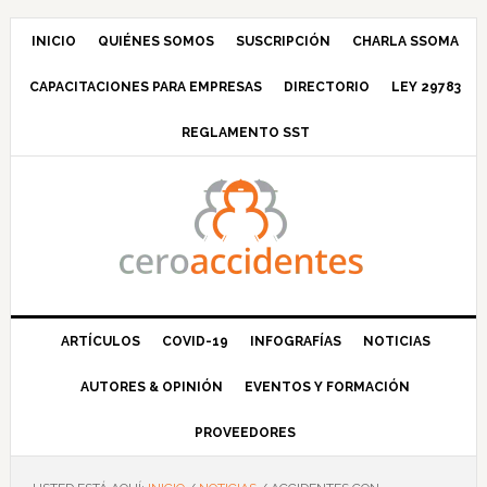
Saltar
Saltar
Saltar
Saltar
a
al
a
al
INICIO
QUIÉNES SOMOS
SUSCRIPCIÓN
CHARLA SSOMA
la
contenido
la
pie
CAPACITACIONES PARA EMPRESAS
DIRECTORIO
LEY 29783
navegación
principal
barra
de
principal
lateral
página
REGLAMENTO SST
principal
ARTÍCULOS
COVID-19
INFOGRAFÍAS
NOTICIAS
AUTORES & OPINIÓN
EVENTOS Y FORMACIÓN
PROVEEDORES