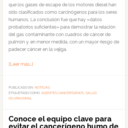
que los gases de escape de los motores diésel han
en
sido clasificados como carcinógenos para los seres
el
humanos. La conclusión fue que hay «datos
lugar
probatorios suficientes» para demostrar la relación
de
del gas contaminante con cuadros de cáncer de
trabajo
pulmón y, en menor medida, con un mayor riesgo de
padecer cáncer en la vejiga.
acerca
[Leer más…]
de
Publican
más
PUBLICADO EN:
NOTICIAS
ETIQUETADO COMO:
pruebas
AGENTES CANCERÍGENOS
,
SALUD
OCUPACIONAL
de
que
los
Conoce el equipo clave para
gases
evitar el cancerígeno humo de