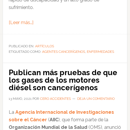
sufrimiento.
acerca
[Leer más…]
de
Cáncer
ocupacional:
PUBLICADO EN:
ARTÍCULOS
ETIQUETADO COMO:
cuál
AGENTES CANCERÍGENOS
,
ENFERMEDADES
es
el
Publican más pruebas de que
riesgo
los gases de los motores
de
diésel son cancerígenos
padecer
este
13 MAYO, 2021
POR
CERO ACCIDENTES
DEJA UN COMENTARIO
mal
La
Agencia Internacional de Investigaciones
y
sobre el Cáncer
(
AIIC
), que forma parte de la
cómo
Organización Mundial de la Salud
(OMS), anunció
evitarlo