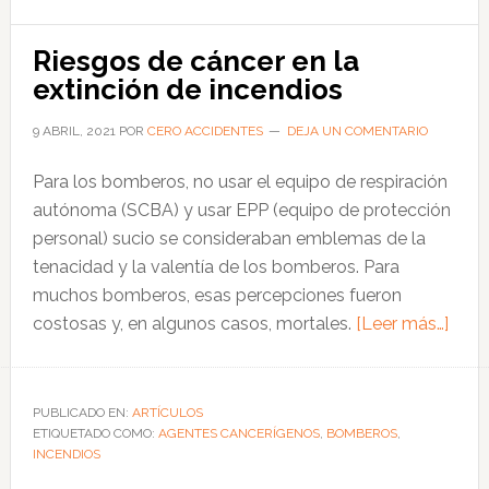
para
evitar
Riesgos de cáncer en la
el
extinción de incendios
cancerígeno
9 ABRIL, 2021
POR
CERO ACCIDENTES
DEJA UN COMENTARIO
humo
de
Para los bomberos, no usar el equipo de respiración
las
autónoma (SCBA) y usar EPP (equipo de protección
soldaduras
personal) sucio se consideraban emblemas de la
tenacidad y la valentía de los bomberos. Para
muchos bomberos, esas percepciones fueron
acer
costosas y, en algunos casos, mortales.
[Leer más…]
de
Ries
de
PUBLICADO EN:
ARTÍCULOS
ETIQUETADO COMO:
AGENTES CANCERÍGENOS
,
BOMBEROS
,
cánc
INCENDIOS
en