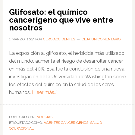
la
extin
Glifosato: el químico
de
cancerígeno que vive entre
ince
nosotros
1 MARZO, 2019
POR
CERO ACCIDENTES
DEJA UN COMENTARIO
La exposición al glifosato, el herbicida más utilizado
del mundo, aumenta el riesgo de desarrollar cáncer
en más del 40%. Esa fue la conclusión de una nueva
investigación de la Universidad de Washington sobre
los efectos del químico en la salud de los seres
acerca
humanos.
[Leer más…]
de
Glifosato:
el
PUBLICADO EN:
NOTICIAS
ETIQUETADO COMO:
AGENTES CANCERÍGENOS
químico
,
SALUD
OCUPACIONAL
cancerígeno