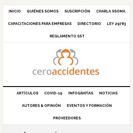
Saltar
Saltar
Saltar
Saltar
a
al
a
al
INICIO
QUIÉNES SOMOS
SUSCRIPCIÓN
CHARLA SSOMA
la
contenido
la
pie
CAPACITACIONES PARA EMPRESAS
DIRECTORIO
LEY 29783
navegación
principal
barra
de
principal
lateral
página
REGLAMENTO SST
principal
ARTÍCULOS
COVID-19
INFOGRAFÍAS
NOTICIAS
AUTORES & OPINIÓN
EVENTOS Y FORMACIÓN
PROVEEDORES