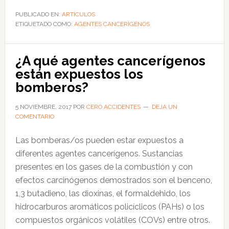
y
PUBLICADO EN:
ARTÍCULOS
ETIQUETADO COMO:
AGENTES CANCERÍGENOS
reducción
de
la
¿A qué agentes cancerígenos
exposición
están expuestos los
a
bomberos?
agentes
cancerígenos
5 NOVIEMBRE, 2017
POR
CERO ACCIDENTES
DEJA UN
COMENTARIO
Las bomberas/os pueden estar expuestos a
diferentes agentes cancerígenos. Sustancias
presentes en los gases de la combustión y con
efectos carcinógenos demostrados son el benceno,
1,3 butadieno, las dioxinas, el formaldehido, los
hidrocarburos aromáticos policíclicos (PAHs) o los
compuestos orgánicos volátiles (COVs) entre otros.