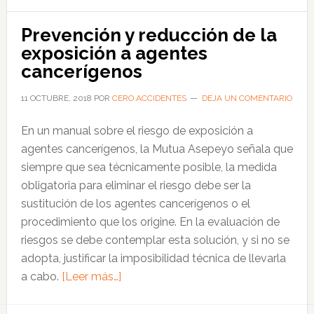
que
vive
Prevención y reducción de la
entre
exposición a agentes
nosotros
cancerígenos
11 OCTUBRE, 2018
POR
CERO ACCIDENTES
DEJA UN COMENTARIO
En un manual sobre el riesgo de exposición a
agentes cancerígenos, la Mutua Asepeyo señala que
siempre que sea técnicamente posible, la medida
obligatoria para eliminar el riesgo debe ser la
sustitución de los agentes cancerígenos o el
procedimiento que los origine. En la evaluación de
riesgos se debe contemplar esta solución, y si no se
adopta, justificar la imposibilidad técnica de llevarla
acerca
a cabo.
[Leer más…]
de
Prevención