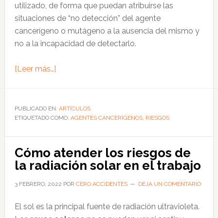
utilizado, de forma que puedan atribuirse las
situaciones de “no detección” del agente
cancerígeno o mutágeno a la ausencia del mismo y
no a la incapacidad de detectarlo.
acerca
[Leer más…]
de
Cómo
hacer
PUBLICADO EN:
ARTÍCULOS
ETIQUETADO COMO:
la
AGENTES CANCERÍGENOS
,
RIESGOS
muestra
para
Cómo atender los riesgos de
identificar
la radiación solar en el trabajo
los
agentes
3 FEBRERO, 2022
POR
CERO ACCIDENTES
DEJA UN COMENTARIO
cancerígenos
El sol es la principal fuente de radiación ultravioleta.
en