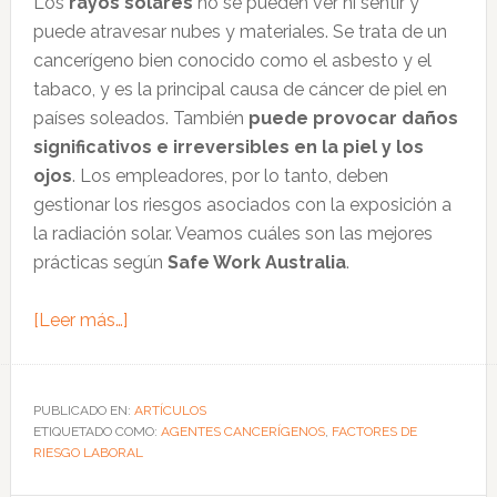
Los
rayos solares
no se pueden ver ni sentir y
el
puede atravesar nubes y materiales. Se trata de un
trabajo
cancerígeno bien conocido como el asbesto y el
tabaco, y es la principal causa de cáncer de piel en
países soleados. También
puede provocar daños
significativos e irreversibles en la piel y los
ojos
. Los empleadores, por lo tanto, deben
gestionar los riesgos asociados con la exposición a
la radiación solar. Veamos cuáles son las mejores
prácticas según
Safe Work Australia
.
acerca
[Leer más…]
de
Cómo
atender
PUBLICADO EN:
ARTÍCULOS
ETIQUETADO COMO:
los
AGENTES CANCERÍGENOS
,
FACTORES DE
RIESGO LABORAL
riesgos
de