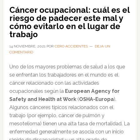
la
Cáncer ocupacional: cuál es el
radiación
riesgo de padecer este mal y
solar
cómo evitarlo en el lugar de
en
trabajo
el
14 NOVIEMBRE, 2021
POR
CERO ACCIDENTES
DEJA UN
trabajo
COMENTARIO
Uno de los mayores problemas de salud a los que
se enfrentan los trabajadores en el mundo es el
cáncer relacionado con las actividades
ocupacionales según la
European Agency for
Safety and Health at Work
(
OSHA-Europa
).
Algunos cánceres típicos relacionados con el
trabajo (por ejemplo, cáncer de pulmón y
mesotelioma) tienen una alta tasa de mortalidad. La
enfermedad generalmente se asocia con un inicio
rápido de discapacidad y un alto grado de