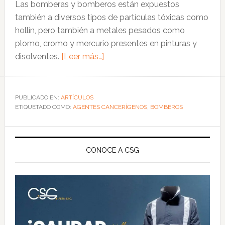
Las bomberas y bomberos están expuestos
también a diversos tipos de partículas tóxicas como
hollín, pero también a metales pesados como
plomo, cromo y mercurio presentes en pinturas y
acerca
disolventes.
[Leer más…]
de
¿A
qué
PUBLICADO EN:
ARTÍCULOS
ETIQUETADO COMO:
AGENTES CANCERÍGENOS
agentes
,
BOMBEROS
cancerígenos
Barra
están
expuestos
lateral
CONOCE A CSG
los
principal
bomberos?