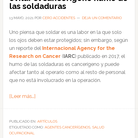
de
las soldaduras
los
13 MAYO, 2021
POR
CERO ACCIDENTES
DEJA UN COMENTARIO
motores
diésel
Uno piensa que soldar es una labor en la que solo
son
los ojos deben estar protegidos; sin embargo, según
cancerígenos
un reporte del
Internacional Agency for the
Research on Cancer
(
IARC
) publicado en 2017, el
humo de las soldaduras es cancerígeno y puede
afectar tanto al operario como al resto de personal
que no está involucrado en la operación.
acerca
[Leer más…]
de
Conoce
el
PUBLICADO EN:
ARTÍCULOS
ETIQUETADO COMO:
equipo
AGENTES CANCERÍGENOS
,
SALUD
OCUPACIONAL
clave