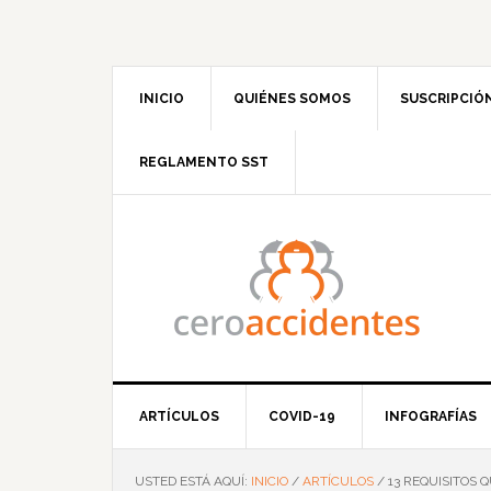
Saltar
Saltar
Saltar
Saltar
a
al
a
al
la
contenido
la
pie
navegación
principal
barra
de
INICIO
QUIÉNES SOMOS
SUSCRIPCIÓ
principal
lateral
página
principal
REGLAMENTO SST
ARTÍCULOS
COVID-19
INFOGRAFÍAS
USTED ESTÁ AQUÍ:
INICIO
/
ARTÍCULOS
/
13 REQUISITOS 