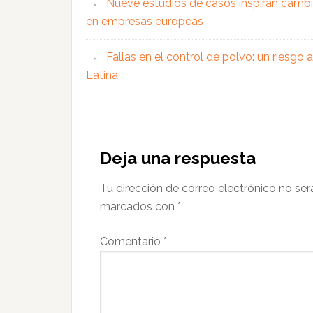
Nueve estudios de casos inspiran cambi
en empresas europeas
Fallas en el control de polvo: un riesgo
Latina
Interacciones
con
Deja una respuesta
los
Tu dirección de correo electrónico no ser
lectores
marcados con
*
Comentario
*