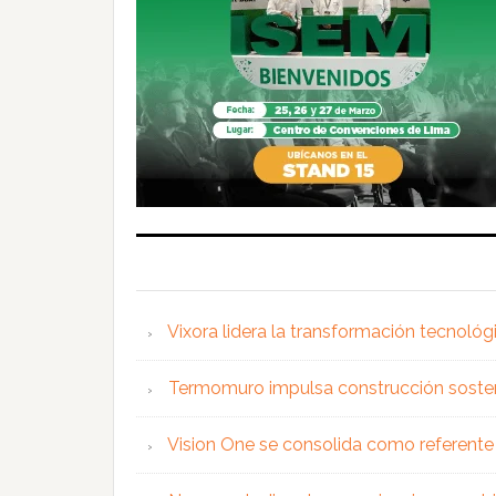
Vixora lidera la transformación tecnológ
Termomuro impulsa construcción soste
Vision One se consolida como referente 