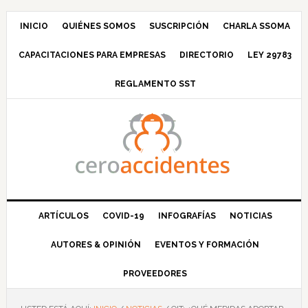
Saltar
Saltar
Saltar
Saltar
a
al
a
al
INICIO
QUIÉNES SOMOS
SUSCRIPCIÓN
CHARLA SSOMA
la
contenido
la
pie
CAPACITACIONES PARA EMPRESAS
DIRECTORIO
LEY 29783
navegación
principal
barra
de
principal
lateral
página
REGLAMENTO SST
principal
ARTÍCULOS
COVID-19
INFOGRAFÍAS
NOTICIAS
AUTORES & OPINIÓN
EVENTOS Y FORMACIÓN
PROVEEDORES