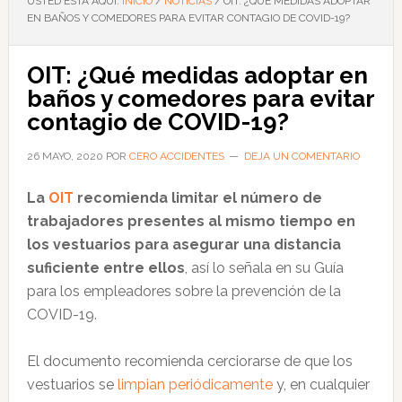
USTED ESTÁ AQUÍ:
INICIO
/
NOTICIAS
/
OIT: ¿QUÉ MEDIDAS ADOPTAR
EN BAÑOS Y COMEDORES PARA EVITAR CONTAGIO DE COVID-19?
OIT: ¿Qué medidas adoptar en
baños y comedores para evitar
contagio de COVID-19?
26 MAYO, 2020
POR
CERO ACCIDENTES
DEJA UN COMENTARIO
La
OIT
recomienda limitar el número de
trabajadores presentes al mismo tiempo en
los vestuarios para asegurar una distancia
suficiente entre ellos
, así lo señala en su Guía
para los empleadores sobre la prevención de la
COVID-19.
El documento recomienda cerciorarse de que los
vestuarios se
limpian periódicamente
y, en cualquier