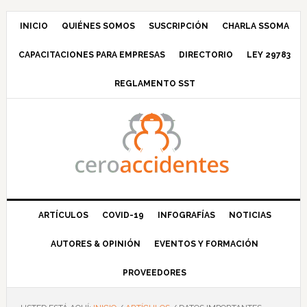
Saltar
Saltar
Saltar
Saltar
a
al
a
al
INICIO
QUIÉNES SOMOS
SUSCRIPCIÓN
CHARLA SSOMA
la
contenido
la
pie
CAPACITACIONES PARA EMPRESAS
DIRECTORIO
LEY 29783
navegación
principal
barra
de
principal
lateral
página
REGLAMENTO SST
principal
ARTÍCULOS
COVID-19
INFOGRAFÍAS
NOTICIAS
AUTORES & OPINIÓN
EVENTOS Y FORMACIÓN
PROVEEDORES