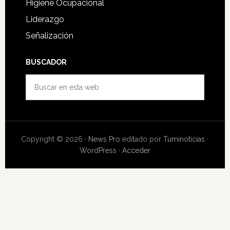
Higiene Ocupacional
Liderazgo
Señalización
BUSCADOR
Buscar
en
esta
web
Copyright © 2026 ·
News Pro
editado por
Tuminoticias
·
WordPress
·
Acceder