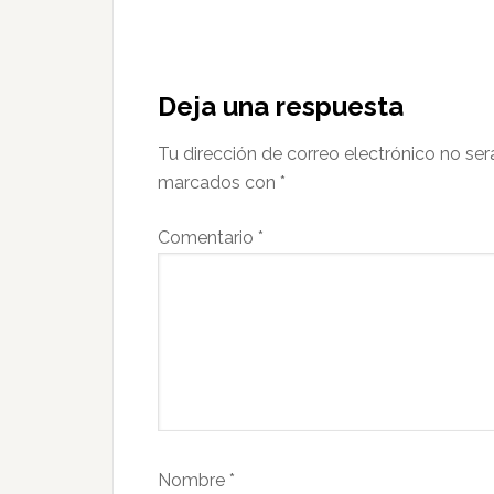
Interacciones
con
Deja una respuesta
los
Tu dirección de correo electrónico no ser
lectores
marcados con
*
Comentario
*
Nombre
*