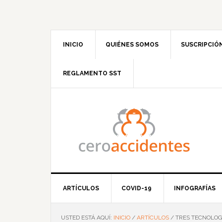
Saltar
Saltar
Saltar
Saltar
a
al
a
al
la
contenido
la
pie
navegación
principal
barra
de
INICIO
QUIÉNES SOMOS
SUSCRIPCIÓ
principal
lateral
página
principal
REGLAMENTO SST
ARTÍCULOS
COVID-19
INFOGRAFÍAS
USTED ESTÁ AQUÍ:
INICIO
/
ARTÍCULOS
/
TRES TECNOLOGÍ