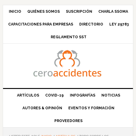
Saltar
Saltar
Saltar
Saltar
a
al
a
al
INICIO
QUIÉNES SOMOS
SUSCRIPCIÓN
CHARLA SSOMA
la
contenido
la
pie
CAPACITACIONES PARA EMPRESAS
DIRECTORIO
LEY 29783
navegación
principal
barra
de
principal
lateral
página
REGLAMENTO SST
principal
ARTÍCULOS
COVID-19
INFOGRAFÍAS
NOTICIAS
AUTORES & OPINIÓN
EVENTOS Y FORMACIÓN
PROVEEDORES