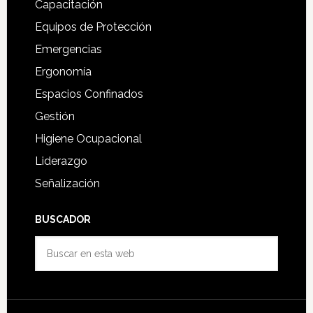
Capacitación
Equipos de Protección
Emergencias
Ergonomía
Espacios Confinados
Gestión
Higiene Ocupacional
Liderazgo
Señalización
BUSCADOR
Buscar
en
esta
web