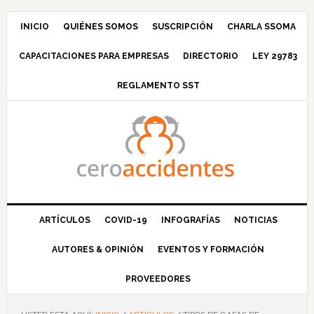
Saltar
Saltar
Saltar
Saltar
a
al
a
al
INICIO
QUIÉNES SOMOS
SUSCRIPCIÓN
CHARLA SSOMA
la
contenido
la
pie
CAPACITACIONES PARA EMPRESAS
DIRECTORIO
LEY 29783
navegación
principal
barra
de
principal
lateral
página
REGLAMENTO SST
principal
ARTÍCULOS
COVID-19
INFOGRAFÍAS
NOTICIAS
AUTORES & OPINIÓN
EVENTOS Y FORMACIÓN
PROVEEDORES