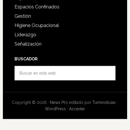
Espacios Confinados
Gestión
Higiene Ocupacional
Liderazgo
Señalización
BUSCADOR
Buscar
en
esta
web
Copyright © 2026 ·
News Pro
editado por
Tuminoticias
·
WordPress
·
Acceder