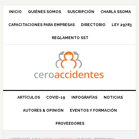
Saltar
Saltar
Saltar
Saltar
a
al
a
al
INICIO
QUIÉNES SOMOS
SUSCRIPCIÓN
CHARLA SSOMA
la
contenido
la
pie
CAPACITACIONES PARA EMPRESAS
DIRECTORIO
LEY 29783
navegación
principal
barra
de
principal
lateral
página
REGLAMENTO SST
principal
ARTÍCULOS
COVID-19
INFOGRAFÍAS
NOTICIAS
AUTORES & OPINIÓN
EVENTOS Y FORMACIÓN
PROVEEDORES