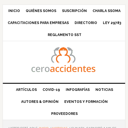
Saltar
Saltar
Saltar
Saltar
a
al
a
al
INICIO
QUIÉNES SOMOS
SUSCRIPCIÓN
CHARLA SSOMA
la
contenido
la
pie
CAPACITACIONES PARA EMPRESAS
DIRECTORIO
LEY 29783
navegación
principal
barra
de
principal
lateral
página
REGLAMENTO SST
principal
ARTÍCULOS
COVID-19
INFOGRAFÍAS
NOTICIAS
AUTORES & OPINIÓN
EVENTOS Y FORMACIÓN
PROVEEDORES