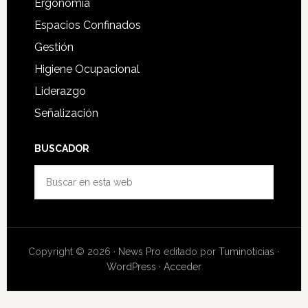
Ergonomía
Espacios Confinados
Gestión
Higiene Ocupacional
Liderazgo
Señalización
BUSCADOR
Buscar
en
esta
web
Copyright © 2026 ·
News Pro
editado por
Tuminoticias
·
WordPress
·
Acceder