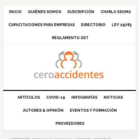
Saltar
Saltar
Saltar
Saltar
a
al
a
al
INICIO
QUIÉNES SOMOS
SUSCRIPCIÓN
CHARLA SSOMA
la
contenido
la
pie
CAPACITACIONES PARA EMPRESAS
DIRECTORIO
LEY 29783
navegación
principal
barra
de
principal
lateral
página
REGLAMENTO SST
principal
ARTÍCULOS
COVID-19
INFOGRAFÍAS
NOTICIAS
AUTORES & OPINIÓN
EVENTOS Y FORMACIÓN
PROVEEDORES