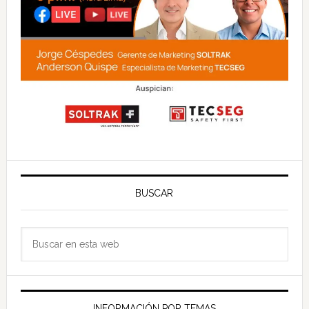
BUSCAR
Buscar
en
esta
web
INFORMACIÓN POR TEMAS