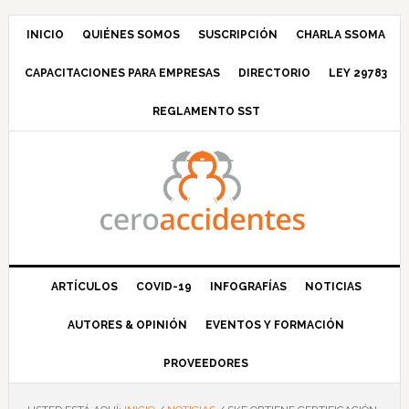
Saltar
Saltar
Saltar
Saltar
a
al
a
al
INICIO
QUIÉNES SOMOS
SUSCRIPCIÓN
CHARLA SSOMA
la
contenido
la
pie
CAPACITACIONES PARA EMPRESAS
DIRECTORIO
LEY 29783
navegación
principal
barra
de
principal
lateral
página
REGLAMENTO SST
principal
ARTÍCULOS
COVID-19
INFOGRAFÍAS
NOTICIAS
AUTORES & OPINIÓN
EVENTOS Y FORMACIÓN
PROVEEDORES