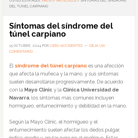
USTED ESTÁ AQUÍ:
INICIO
/
ARTÍCULOS
/
SÍNTOMAS DEL SÍNDROME
DEL TÚNEL CARPIANO
Síntomas del síndrome del
túnel carpiano
15 OCTUBRE, 2024
POR
CERO ACCIDENTES
DEJA UN
COMENTARIO
El
síndrome del túnel carpiano
es una afección
que afecta la muñeca y la mano, y sus síntomas
suelen desarrollarse progresivamente. De acuerdo
con la
Mayo Clinic
y la
Clínica Universidad de
Navarra
, los síntomas más comunes incluyen
hormigueo, entumecimiento y debilidad en la mano.
Según la Mayo Clinic, el hormigueo y el
entumecimiento suelen afectar los dedos pulgar,
índice, medio y anular, pero no el meñique. Estas