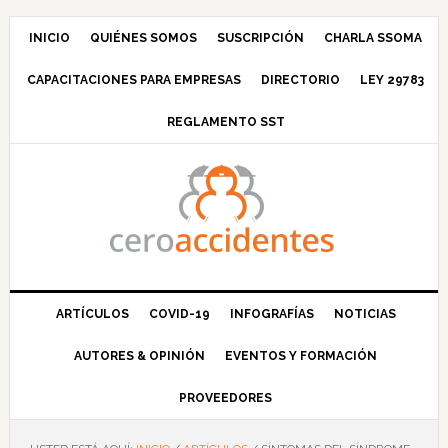
Saltar
Saltar
Saltar
Saltar
a
al
a
al
INICIO
QUIÉNES SOMOS
SUSCRIPCIÓN
CHARLA SSOMA
la
contenido
la
pie
CAPACITACIONES PARA EMPRESAS
DIRECTORIO
LEY 29783
navegación
principal
barra
de
principal
lateral
página
REGLAMENTO SST
principal
ARTÍCULOS
COVID-19
INFOGRAFÍAS
NOTICIAS
AUTORES & OPINIÓN
EVENTOS Y FORMACIÓN
PROVEEDORES