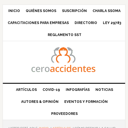
Saltar
Saltar
Saltar
Saltar
a
al
a
al
INICIO
QUIÉNES SOMOS
SUSCRIPCIÓN
CHARLA SSOMA
la
contenido
la
pie
CAPACITACIONES PARA EMPRESAS
DIRECTORIO
LEY 29783
navegación
principal
barra
de
principal
lateral
página
REGLAMENTO SST
principal
ARTÍCULOS
COVID-19
INFOGRAFÍAS
NOTICIAS
AUTORES & OPINIÓN
EVENTOS Y FORMACIÓN
PROVEEDORES