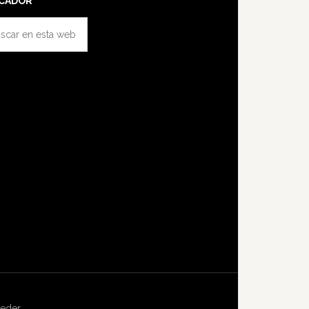
CADOR
ar
eder