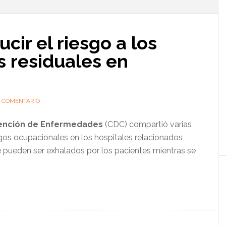
l
p
cir el riesgo a los
s residuales en
N COMENTARIO
evención de Enfermedades
(CDC) compartió varias
gos ocupacionales en los hospitales relacionados
e pueden ser exhalados por los pacientes mientras se