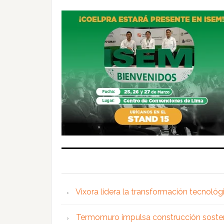
Vixora lidera la transformación tecnológ
Termomuro impulsa construcción soste