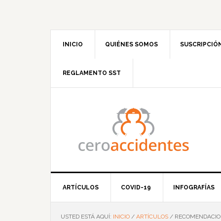
Saltar
Saltar
Saltar
Saltar
a
al
a
al
la
contenido
la
pie
navegación
principal
barra
de
INICIO
QUIÉNES SOMOS
SUSCRIPCIÓ
principal
lateral
página
principal
REGLAMENTO SST
ARTÍCULOS
COVID-19
INFOGRAFÍAS
USTED ESTÁ AQUÍ:
INICIO
/
ARTÍCULOS
/
RECOMENDACIONE