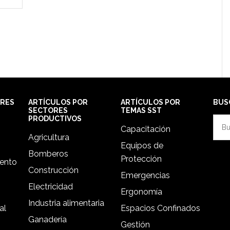
ORES
ARTÍCULOS POR
ARTÍCULOS POR
BUS
SECTORES
TEMAS SST
PRODUCTIVOS
Busc
Capacitación
en
Agricultura
Equipos de
esta
Bomberos
Protección
web
iento
Construcción
Emergencias
Electricidad
Ergonomía
Industria alimentaria
al
Espacios Confinados
Ganadería
Gestión