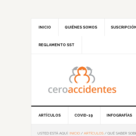
Saltar
Saltar
Saltar
Saltar
a
al
a
al
la
contenido
la
pie
navegación
principal
barra
de
INICIO
QUIÉNES SOMOS
SUSCRIPCIÓ
principal
lateral
página
principal
REGLAMENTO SST
ARTÍCULOS
COVID-19
INFOGRAFÍAS
USTED ESTÁ AQUÍ:
INICIO
/
ARTÍCULOS
/
QUÉ SABER SOB