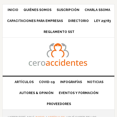
Saltar
Saltar
Saltar
Saltar
a
al
a
al
INICIO
QUIÉNES SOMOS
SUSCRIPCIÓN
CHARLA SSOMA
la
contenido
la
pie
CAPACITACIONES PARA EMPRESAS
DIRECTORIO
LEY 29783
navegación
principal
barra
de
principal
lateral
página
REGLAMENTO SST
principal
ARTÍCULOS
COVID-19
INFOGRAFÍAS
NOTICIAS
AUTORES & OPINIÓN
EVENTOS Y FORMACIÓN
PROVEEDORES