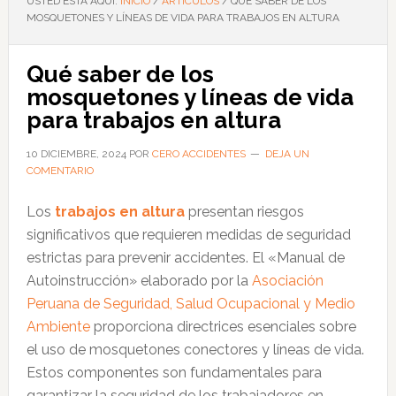
USTED ESTÁ AQUÍ:
INICIO
/
ARTÍCULOS
/
QUÉ SABER DE LOS
MOSQUETONES Y LÍNEAS DE VIDA PARA TRABAJOS EN ALTURA
Qué saber de los
mosquetones y líneas de vida
para trabajos en altura
10 DICIEMBRE, 2024
POR
CERO ACCIDENTES
DEJA UN
COMENTARIO
Los
trabajos en altura
presentan riesgos
significativos que requieren medidas de seguridad
estrictas para prevenir accidentes. El «Manual de
Autoinstrucción» elaborado por la
Asociación
Peruana de Seguridad, Salud Ocupacional y Medio
Ambiente
proporciona directrices esenciales sobre
el uso de mosquetones conectores y líneas de vida.
Estos componentes son fundamentales para
garantizar la seguridad de los trabajadores en