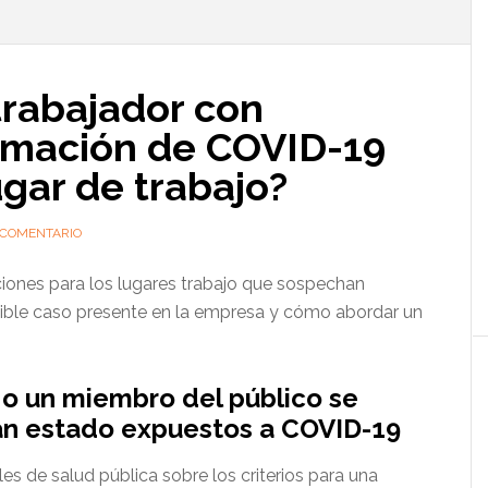
l
p
trabajador con
rmación de COVID-19
ugar de trabajo?
 COMENTARIO
nes para los lugares trabajo que sospechan
sible caso presente en la empresa y cómo abordar un
o un miembro del público se
han estado expuestos a COVID-19
es de salud pública sobre los criterios para una