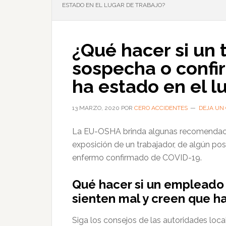
ESTADO EN EL LUGAR DE TRABAJO?
¿Qué hacer si un 
sospecha o confi
ha estado en el l
13 MARZO, 2020
POR
CERO ACCIDENTES
DEJA UN
La EU-OSHA brinda algunas recomendacio
exposición de un trabajador, de algún po
enfermo confirmado de COVID-19.
Qué hacer si un empleado 
sienten mal y creen que 
Siga los consejos de las autoridades local