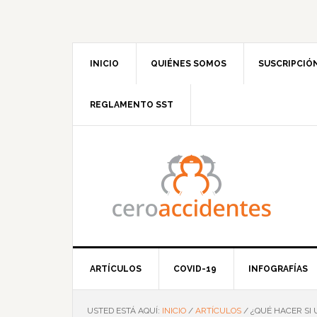
Saltar
Saltar
Saltar
Saltar
a
al
a
al
la
contenido
la
pie
navegación
principal
barra
de
INICIO
QUIÉNES SOMOS
SUSCRIPCIÓ
principal
lateral
página
principal
REGLAMENTO SST
ARTÍCULOS
COVID-19
INFOGRAFÍAS
USTED ESTÁ AQUÍ:
INICIO
/
ARTÍCULOS
/
¿QUÉ HACER SI 