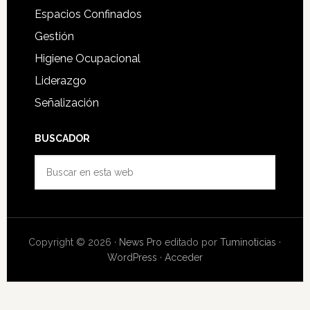
Espacios Confinados
Gestión
Higiene Ocupacional
Liderazgo
Señalización
BUSCADOR
Buscar
en
esta
web
Copyright © 2026 ·
News Pro
editado por
Tuminoticias
·
WordPress
·
Acceder