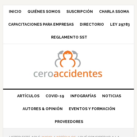
Saltar
Saltar
Saltar
Saltar
a
al
a
al
INICIO
QUIÉNES SOMOS
SUSCRIPCIÓN
CHARLA SSOMA
la
contenido
la
pie
CAPACITACIONES PARA EMPRESAS
DIRECTORIO
LEY 29783
navegación
principal
barra
de
principal
lateral
página
REGLAMENTO SST
principal
ARTÍCULOS
COVID-19
INFOGRAFÍAS
NOTICIAS
AUTORES & OPINIÓN
EVENTOS Y FORMACIÓN
PROVEEDORES