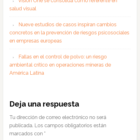
Vision One se consolida como referente en
salud visual
Nueve estudios de casos inspiran cambios
concretos en la prevención de riesgos psicosociales
en empresas europeas
Fallas en el control de polvo: un riesgo
ambiental crítico en operaciones mineras de
América Latina
Interacciones
Deja una respuesta
con
Tu dirección de correo electrónico no será
los
publicada.
Los campos obligatorios están
lectores
marcados con
*