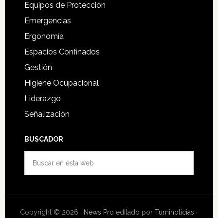
Equipos de Protección
Emergencias
Ergonomía
Espacios Confinados
Gestión
Higiene Ocupacional
Liderazgo
Señalización
BUSCADOR
Buscar
en
esta
web
Copyright © 2026 ·
News Pro
editado por
Tuminoticias
·