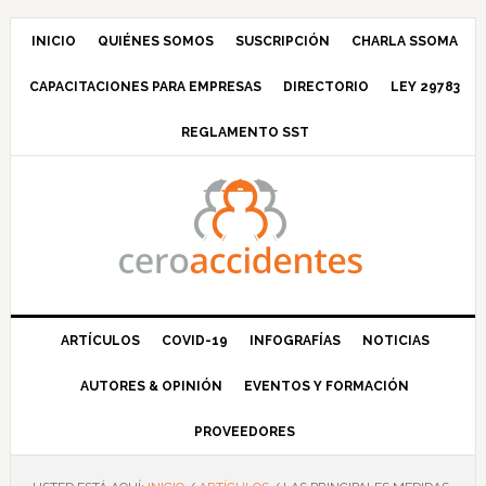
Saltar
Saltar
Saltar
Saltar
a
al
a
al
INICIO
QUIÉNES SOMOS
SUSCRIPCIÓN
CHARLA SSOMA
la
contenido
la
pie
CAPACITACIONES PARA EMPRESAS
DIRECTORIO
LEY 29783
navegación
principal
barra
de
principal
lateral
página
REGLAMENTO SST
principal
ARTÍCULOS
COVID-19
INFOGRAFÍAS
NOTICIAS
AUTORES & OPINIÓN
EVENTOS Y FORMACIÓN
PROVEEDORES