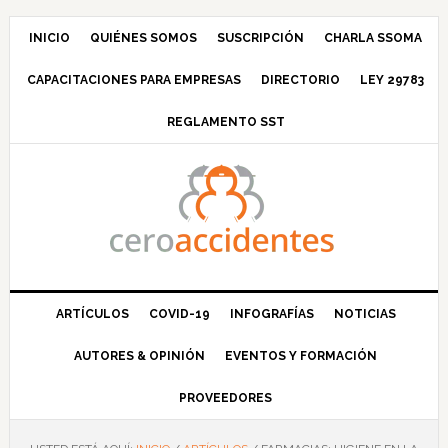
Saltar
Saltar
Saltar
Saltar
a
al
a
al
INICIO
QUIÉNES SOMOS
SUSCRIPCIÓN
CHARLA SSOMA
la
contenido
la
pie
CAPACITACIONES PARA EMPRESAS
DIRECTORIO
LEY 29783
navegación
principal
barra
de
principal
lateral
página
REGLAMENTO SST
principal
ARTÍCULOS
COVID-19
INFOGRAFÍAS
NOTICIAS
AUTORES & OPINIÓN
EVENTOS Y FORMACIÓN
PROVEEDORES