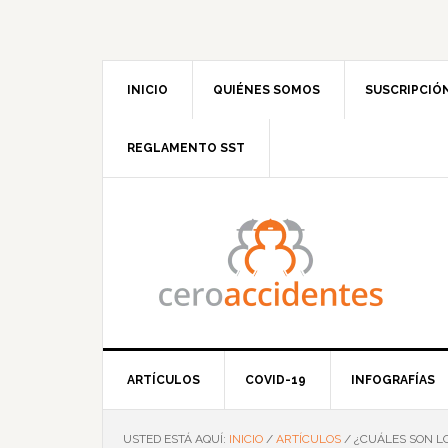
Saltar
Saltar
Saltar
Saltar
a
al
a
al
la
contenido
la
pie
navegación
principal
barra
de
INICIO
QUIÉNES SOMOS
SUSCRIPCIÓ
principal
lateral
página
principal
REGLAMENTO SST
ARTÍCULOS
COVID-19
INFOGRAFÍAS
USTED ESTÁ AQUÍ:
INICIO
/
ARTÍCULOS
/
¿CUÁLES SON LO