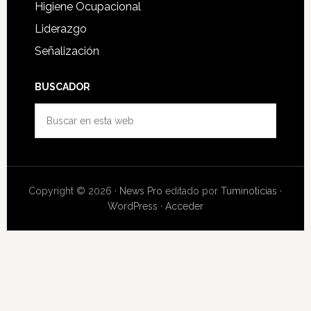
Higiene Ocupacional
Liderazgo
Señalización
BUSCADOR
Buscar
en
esta
web
Copyright © 2026 ·
News Pro
editado por
Tuminoticias
·
WordPress
·
Acceder