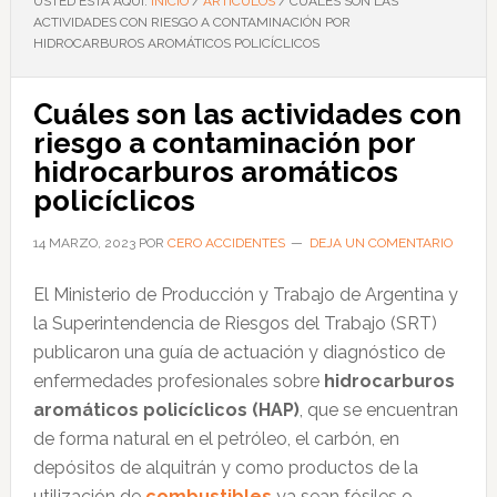
USTED ESTÁ AQUÍ:
INICIO
/
ARTÍCULOS
/
CUÁLES SON LAS
ACTIVIDADES CON RIESGO A CONTAMINACIÓN POR
HIDROCARBUROS AROMÁTICOS POLICÍCLICOS
Cuáles son las actividades con
riesgo a contaminación por
hidrocarburos aromáticos
policíclicos
14 MARZO, 2023
POR
CERO ACCIDENTES
DEJA UN COMENTARIO
El Ministerio de Producción y Trabajo de Argentina y
la Superintendencia de Riesgos del Trabajo (SRT)
publicaron una guía de actuación y diagnóstico de
enfermedades profesionales sobre
hidrocarburos
aromáticos policíclicos (HAP)
, que se encuentran
de forma natural en el petróleo, el carbón, en
depósitos de alquitrán y como productos de la
utilización de
combustibles
ya sean fósiles o