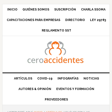
Saltar
Saltar
Saltar
Saltar
a
al
a
al
INICIO
QUIÉNES SOMOS
SUSCRIPCIÓN
CHARLA SSOMA
la
contenido
la
pie
CAPACITACIONES PARA EMPRESAS
DIRECTORIO
LEY 29783
navegación
principal
barra
de
principal
lateral
página
REGLAMENTO SST
principal
ARTÍCULOS
COVID-19
INFOGRAFÍAS
NOTICIAS
AUTORES & OPINIÓN
EVENTOS Y FORMACIÓN
PROVEEDORES