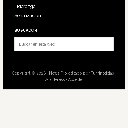
Liderazgo
Señalización
BUSCADOR
Buscar
en
esta
web
Copyright © 2026 ·
News Pro
editado por
Tuminoticias
·
WordPress
·
Acceder