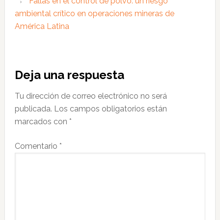
Fallas en el control de polvo: un riesgo
ambiental crítico en operaciones mineras de
América Latina
Interacciones
Deja una respuesta
con
Tu dirección de correo electrónico no será
los
publicada.
Los campos obligatorios están
lectores
marcados con
*
Comentario
*