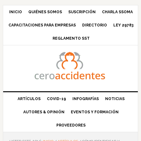
Saltar
Saltar
Saltar
Saltar
a
al
a
al
INICIO
QUIÉNES SOMOS
SUSCRIPCIÓN
CHARLA SSOMA
la
contenido
la
pie
CAPACITACIONES PARA EMPRESAS
DIRECTORIO
LEY 29783
navegación
principal
barra
de
principal
lateral
página
REGLAMENTO SST
principal
ARTÍCULOS
COVID-19
INFOGRAFÍAS
NOTICIAS
AUTORES & OPINIÓN
EVENTOS Y FORMACIÓN
PROVEEDORES