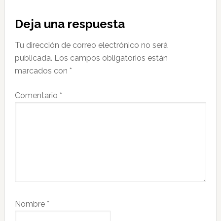
Interacciones
Deja una respuesta
con
Tu dirección de correo electrónico no será
los
publicada.
Los campos obligatorios están
lectores
marcados con
*
Comentario
*
Nombre
*