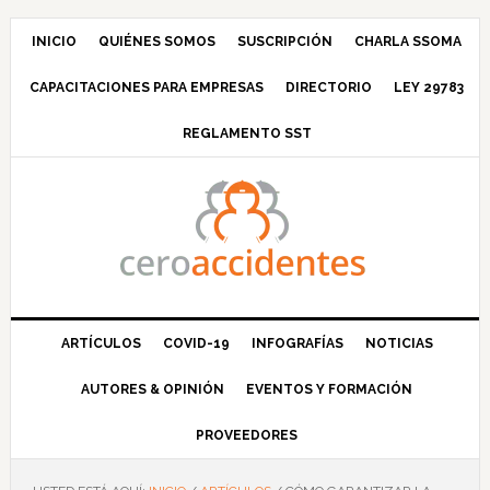
Saltar
Saltar
Saltar
Saltar
a
al
a
al
INICIO
QUIÉNES SOMOS
SUSCRIPCIÓN
CHARLA SSOMA
la
contenido
la
pie
CAPACITACIONES PARA EMPRESAS
DIRECTORIO
LEY 29783
navegación
principal
barra
de
principal
lateral
página
REGLAMENTO SST
principal
ARTÍCULOS
COVID-19
INFOGRAFÍAS
NOTICIAS
AUTORES & OPINIÓN
EVENTOS Y FORMACIÓN
PROVEEDORES