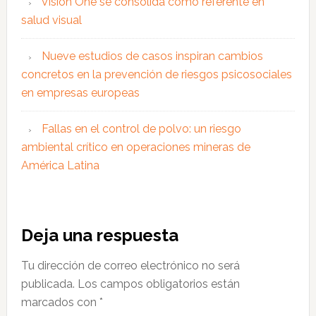
Vision One se consolida como referente en
salud visual
Nueve estudios de casos inspiran cambios
concretos en la prevención de riesgos psicosociales
en empresas europeas
Fallas en el control de polvo: un riesgo
ambiental crítico en operaciones mineras de
América Latina
Interacciones
Deja una respuesta
con
Tu dirección de correo electrónico no será
los
publicada.
Los campos obligatorios están
lectores
marcados con
*