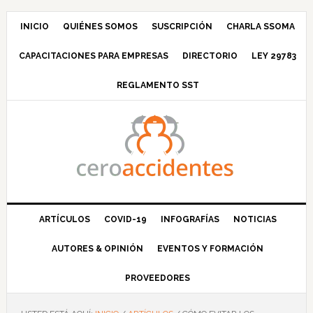
Saltar
Saltar
Saltar
Saltar
a
al
a
al
INICIO
QUIÉNES SOMOS
SUSCRIPCIÓN
CHARLA SSOMA
la
contenido
la
pie
CAPACITACIONES PARA EMPRESAS
DIRECTORIO
LEY 29783
navegación
principal
barra
de
principal
lateral
página
REGLAMENTO SST
principal
ARTÍCULOS
COVID-19
INFOGRAFÍAS
NOTICIAS
AUTORES & OPINIÓN
EVENTOS Y FORMACIÓN
PROVEEDORES