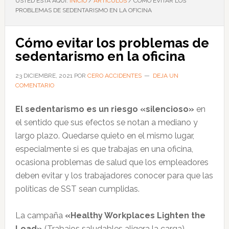
USTED ESTÁ AQUÍ:
INICIO
/
ARTÍCULOS
/
CÓMO EVITAR LOS
PROBLEMAS DE SEDENTARISMO EN LA OFICINA
Cómo evitar los problemas de
sedentarismo en la oficina
23 DICIEMBRE, 2021
POR
CERO ACCIDENTES
DEJA UN
COMENTARIO
El sedentarismo es un riesgo «silencioso»
en
el sentido que sus efectos se notan a mediano y
largo plazo. Quedarse quieto en el mismo lugar,
especialmente si es que trabajas en una oficina,
ocasiona problemas de salud que los empleadores
deben evitar y los trabajadores conocer para que las
políticas de SST sean cumplidas.
La campaña
«Healthy Workplaces Lighten the
Load»
(Trabajos saludables aligera la carga),