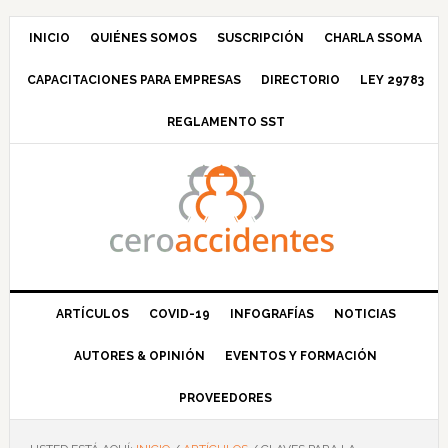
Saltar
Saltar
Saltar
Saltar
a
al
a
al
INICIO
QUIÉNES SOMOS
SUSCRIPCIÓN
CHARLA SSOMA
la
contenido
la
pie
CAPACITACIONES PARA EMPRESAS
DIRECTORIO
LEY 29783
navegación
principal
barra
de
principal
lateral
página
REGLAMENTO SST
principal
ARTÍCULOS
COVID-19
INFOGRAFÍAS
NOTICIAS
AUTORES & OPINIÓN
EVENTOS Y FORMACIÓN
PROVEEDORES