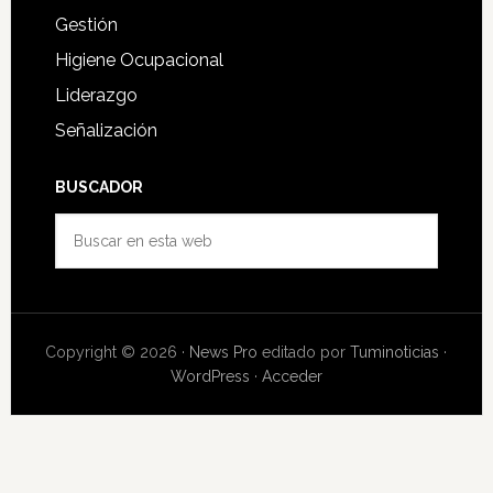
Gestión
Higiene Ocupacional
Liderazgo
Señalización
BUSCADOR
Buscar
en
esta
web
Copyright © 2026 ·
News Pro
editado por
Tuminoticias
·
WordPress
·
Acceder