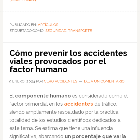
de
Factores
de
PUBLICADO EN:
ARTÍCULOS
ETIQUETADO COMO:
las
SEGURIDAD
,
TRANSPORTE
vías
que
Cómo prevenir los accidentes
deben
viales provocados por el
considerar
factor humano
en
la
9 ENERO, 2024
POR
CERO ACCIDENTES
DEJA UN COMENTARIO
seguridad
El
componente humano
es considerado como el
vial
factor primordial en los
accidentes
de tráfico,
siendo ampliamente respaldado por la práctica
totalidad de los estudios científicos dedicados a
este tema. Se estima que tiene una influencia
significativa, abarcando
un porcentaje que varía