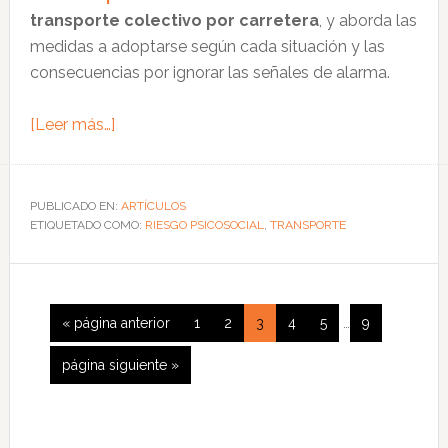
transporte colectivo por carretera
, y aborda las
medidas a adoptarse según cada situación y las
consecuencias por ignorar las señales de alarma.
acerca
[Leer más…]
de
Medidas
para
PUBLICADO EN:
ARTÍCULOS
ETIQUETADO COMO:
los
RIESGO PSICOSOCIAL
,
TRANSPORTE
factores
psicosociales
en
Páginas
Ir
Página
Página
Página
Página
Página
Página
«
página anterior
1
2
3
4
5
…
9
la
intermedias
a
conducción
omitidas
Ir
página siguiente »
la
de
a
la
autobuses
Barra