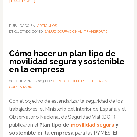
acerca
[Leer más…]
de
Recomendaciones
de
PUBLICADO EN:
ARTÍCULOS
ETIQUETADO COMO:
seguridad
SALUD OCUPACIONAL
,
TRANSPORTE
vial
para
Cómo hacer un plan tipo de
los
movilidad segura y sostenible
conductores
en la empresa
ante
enfermedades
28 DICIEMBRE, 2023
POR
CERO ACCIDENTES
DEJA UN
COMENTARIO
Con el objetivo de estandarizar la seguridad de los
trabajadores, el Ministerio del Interior de España y el
Observatorio Nacional de Seguridad Vial (DGT)
publicaron el
Plan tipo de
movilidad segura
y
sostenible en la empresa
para las PYMES. El