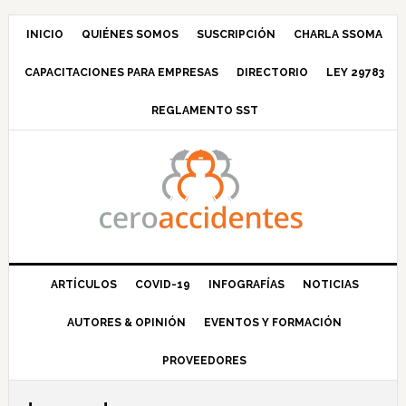
Saltar
Saltar
Saltar
Saltar
a
al
a
al
INICIO
QUIÉNES SOMOS
SUSCRIPCIÓN
CHARLA SSOMA
la
contenido
la
pie
CAPACITACIONES PARA EMPRESAS
DIRECTORIO
LEY 29783
navegación
principal
barra
de
principal
lateral
página
REGLAMENTO SST
principal
ARTÍCULOS
COVID-19
INFOGRAFÍAS
NOTICIAS
AUTORES & OPINIÓN
EVENTOS Y FORMACIÓN
PROVEEDORES