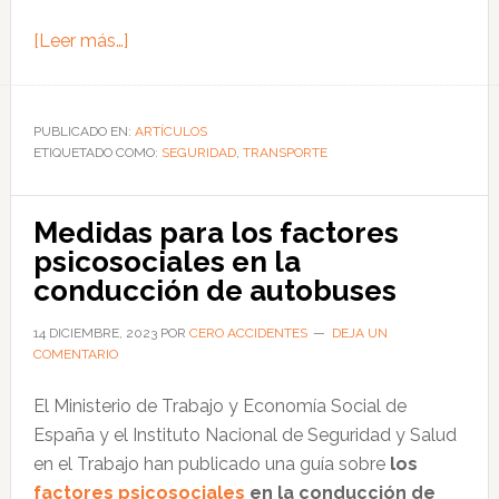
acerca
[Leer más…]
de
Aspectos
clave
PUBLICADO EN:
ARTÍCULOS
ETIQUETADO COMO:
para
SEGURIDAD
,
TRANSPORTE
diseñar
planes
Medidas para los factores
de
psicosociales en la
seguridad
conducción de autobuses
laboral
vial
14 DICIEMBRE, 2023
POR
CERO ACCIDENTES
DEJA UN
COMENTARIO
El Ministerio de Trabajo y Economía Social de
España y el Instituto Nacional de Seguridad y Salud
en el Trabajo han publicado una guía sobre
los
factores psicosociales
en la conducción de