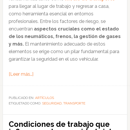
para llegar al lugar de trabajo y regresar a casa,
como herramienta esencial en entornos
profesionales. Entre los factores de riesgo, se
encuentran
aspectos cruciales como el estado
de los neumáticos, frenos, la gestión de gases
y más.
El mantenimiento adecuado de estos
elementos se erige como un pilar fundamental para
garantizar la seguridad en el uso vehicular.
acerca
[Leer más…]
de
Tecnologías
y
PUBLICADO EN:
ARTÍCULOS
ETIQUETADO COMO:
qué
SEGURIDAD
,
TRANSPORTE
revisar
en
Condiciones de trabajo que
los