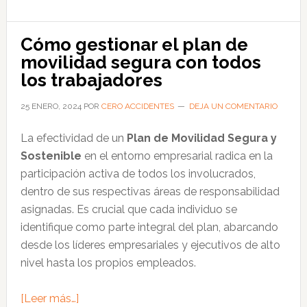
fase
preliminar
Cómo gestionar el plan de
en
movilidad segura con todos
un
los trabajadores
plan
de
25 ENERO, 2024
POR
CERO ACCIDENTES
DEJA UN COMENTARIO
movilidad
La efectividad de un
Plan de Movilidad Segura y
empresarial
Sostenible
en el entorno empresarial radica en la
participación activa de todos los involucrados,
dentro de sus respectivas áreas de responsabilidad
asignadas. Es crucial que cada individuo se
identifique como parte integral del plan, abarcando
desde los líderes empresariales y ejecutivos de alto
nivel hasta los propios empleados.
acerca
[Leer más…]