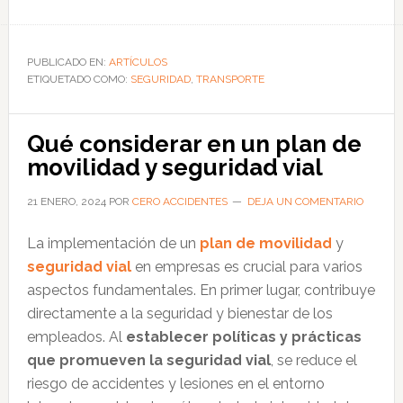
de
Cómo
gestionar
PUBLICADO EN:
ARTÍCULOS
ETIQUETADO COMO:
el
SEGURIDAD
,
TRANSPORTE
plan
de
Qué considerar en un plan de
movilidad
movilidad y seguridad vial
segura
con
21 ENERO, 2024
POR
CERO ACCIDENTES
DEJA UN COMENTARIO
todos
La implementación de un
plan de movilidad
y
los
seguridad vial
en empresas es crucial para varios
trabajadores
aspectos fundamentales. En primer lugar, contribuye
directamente a la seguridad y bienestar de los
empleados. Al
establecer políticas y prácticas
que promueven la seguridad vial
, se reduce el
riesgo de accidentes y lesiones en el entorno