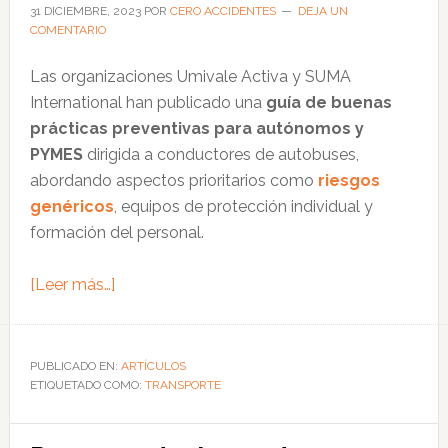
factor
31 DICIEMBRE, 2023
POR
CERO ACCIDENTES
DEJA UN
COMENTARIO
humano
Las organizaciones Umivale Activa y SUMA
International han publicado una
guía de buenas
prácticas preventivas para autónomos y
PYMES
dirigida a conductores de autobuses,
abordando aspectos prioritarios como
riesgos
genéricos
, equipos de protección individual y
formación del personal.
acerca
[Leer más…]
de
Las
funciones
PUBLICADO EN:
ARTÍCULOS
ETIQUETADO COMO:
de
TRANSPORTE
los
conductores