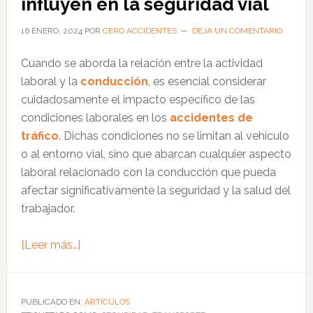
influyen en la seguridad vial
vehículos
para
16 ENERO, 2024
POR
CERO ACCIDENTES
DEJA UN COMENTARIO
una
Cuando se aborda la relación entre la actividad
conducción
laboral y la
conducción
, es esencial considerar
segura
cuidadosamente el impacto específico de las
condiciones laborales en los
accidentes de
tráfico
. Dichas condiciones no se limitan al vehículo
o al entorno vial, sino que abarcan cualquier aspecto
laboral relacionado con la conducción que pueda
afectar significativamente la seguridad y la salud del
trabajador.
acerca
[Leer más…]
de
Condiciones
de
PUBLICADO EN:
ARTÍCULOS