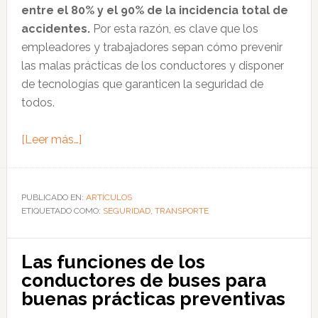
entre el 80% y el 90% de la incidencia total de
accidentes.
Por esta razón, es clave que los
empleadores y trabajadores sepan cómo prevenir
las malas prácticas de los conductores y disponer
de tecnologías que garanticen la seguridad de
todos.
acerca
[Leer más…]
de
Cómo
prevenir
PUBLICADO EN:
ARTÍCULOS
ETIQUETADO COMO:
los
SEGURIDAD
,
TRANSPORTE
accidentes
viales
Las funciones de los
provocados
conductores de buses para
por
buenas prácticas preventivas
el