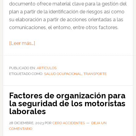
documento ofrece material clave para la gestión del
plan a partir de la identificación de riesgos así como
su elaboración a partir de acciones orientadas a las
comunicaciones, el entorno, entre otros factores.
acerca
[Leer más…]
de
Cómo
hacer
PUBLICADO EN:
ARTÍCULOS
ETIQUETADO COMO:
un
SALUD OCUPACIONAL
,
TRANSPORTE
plan
tipo
Factores de organización para
de
la seguridad de los motoristas
movilidad
laborales
segura
y
28 DICIEMBRE, 2023
POR
CERO ACCIDENTES
DEJA UN
COMENTARIO
sostenible