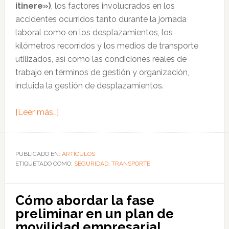
itinere»)
, los factores involucrados en los
accidentes ocurridos tanto durante la jornada
laboral como en los desplazamientos, los
kilómetros recorridos y los medios de transporte
utilizados, así como las condiciones reales de
trabajo en términos de gestión y organización,
incluida la gestión de desplazamientos.
acerca
[Leer más…]
de
Cómo
analizar
PUBLICADO EN:
ARTÍCULOS
ETIQUETADO COMO:
la
SEGURIDAD
,
TRANSPORTE
movilidad
de
Cómo abordar la fase
los
preliminar en un plan de
trabajadores
movilidad empresarial