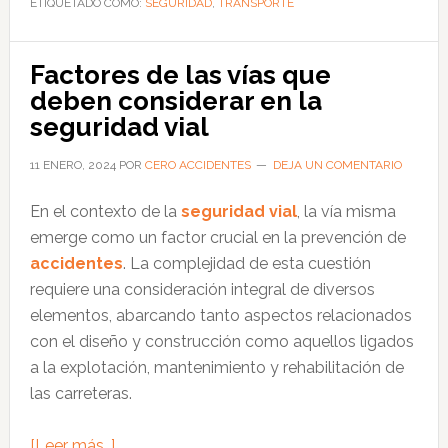
ETIQUETADO COMO:
trabajo
SEGURIDAD
,
TRANSPORTE
que
influyen
Factores de las vías que
en
deben considerar en la
la
seguridad vial
seguridad
vial
11 ENERO, 2024
POR
CERO ACCIDENTES
DEJA UN COMENTARIO
En el contexto de la
seguridad vial
, la vía misma
emerge como un factor crucial en la prevención de
accidentes
. La complejidad de esta cuestión
requiere una consideración integral de diversos
elementos, abarcando tanto aspectos relacionados
con el diseño y construcción como aquellos ligados
a la explotación, mantenimiento y rehabilitación de
las carreteras.
acerca
[Leer más…]