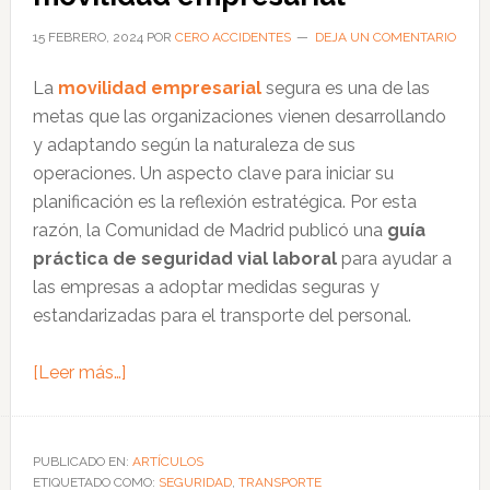
para
evitar
15 FEBRERO, 2024
POR
CERO ACCIDENTES
DEJA UN COMENTARIO
accidentes
La
movilidad empresarial
segura es una de las
metas que las organizaciones vienen desarrollando
y adaptando según la naturaleza de sus
operaciones. Un aspecto clave para iniciar su
planificación es la reflexión estratégica. Por esta
razón, la Comunidad de Madrid publicó una
guía
práctica de seguridad vial laboral
para ayudar a
las empresas a adoptar medidas seguras y
estandarizadas para el transporte del personal.
acerca
[Leer más…]
de
Cómo
abordar
PUBLICADO EN:
ARTÍCULOS
ETIQUETADO COMO:
la
SEGURIDAD
,
TRANSPORTE