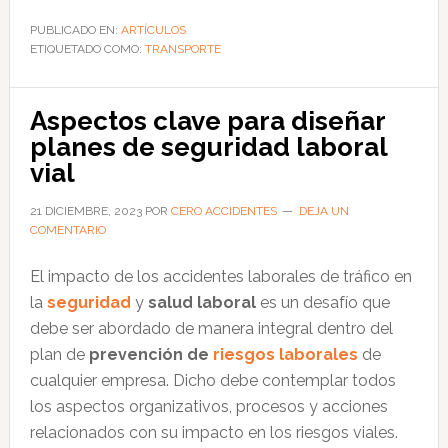
clave
PUBLICADO EN:
ARTÍCULOS
ETIQUETADO COMO:
sobre
TRANSPORTE
la
prevención
Aspectos clave para diseñar
de
planes de seguridad laboral
riesgos
vial
laborales
viales
21 DICIEMBRE, 2023
POR
CERO ACCIDENTES
DEJA UN
COMENTARIO
El impacto de los accidentes laborales de tráfico en
la
seguridad
y
salud laboral
es un desafío que
debe ser abordado de manera integral dentro del
plan de
prevención de
riesgos laborales
de
cualquier empresa. Dicho debe contemplar todos
los aspectos organizativos, procesos y acciones
relacionados con su impacto en los riesgos viales.