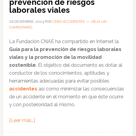
prevención de riesgos
de
laborales viales
los
motoristas
26 DICIEMBRE, 2023
POR
CERO ACCIDENTES
DEJA UN
COMENTARIO
laborales
La Fundación CNAE ha compartido en Internet la
Guía para la prevención de riesgos laborales
viales y la promoción de la movilidad
sostenible
. El objetivo del documento es dotar al
conductor de los conocimientos, aptitudes y
herramientas adecuadas para evitar posibles
accidentes
así como minimizar las consecuencias
de un accidente en el momento en que éste ocurre
y con posterioridad al mismo.
acerca
[Leer más…]
de
Puntos