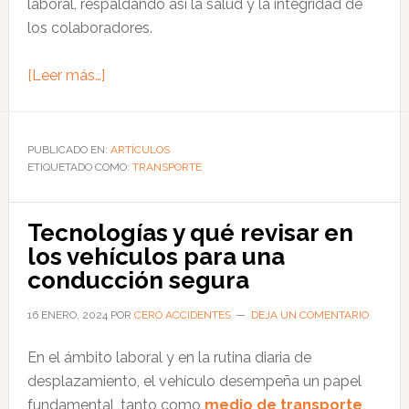
laboral, respaldando así la salud y la integridad de
los colaboradores.
acerca
[Leer más…]
de
Qué
considerar
PUBLICADO EN:
ARTÍCULOS
ETIQUETADO COMO:
en
TRANSPORTE
un
plan
Tecnologías y qué revisar en
de
los vehículos para una
movilidad
conducción segura
y
seguridad
16 ENERO, 2024
POR
CERO ACCIDENTES
DEJA UN COMENTARIO
vial
En el ámbito laboral y en la rutina diaria de
desplazamiento, el vehículo desempeña un papel
fundamental, tanto como
medio de transporte