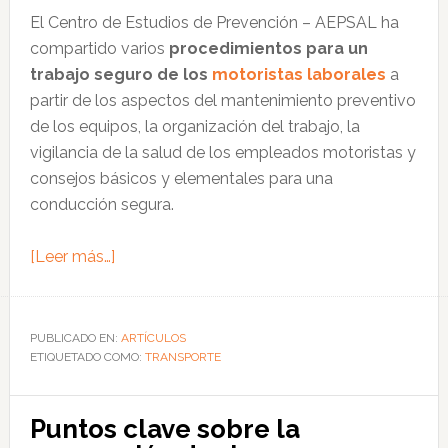
en
El Centro de Estudios de Prevención – AEPSAL ha
la
compartido varios
procedimientos para un
empresa
trabajo seguro de los
motoristas laborales
a
partir de los aspectos del mantenimiento preventivo
de los equipos, la organización del trabajo, la
vigilancia de la salud de los empleados motoristas y
consejos básicos y elementales para una
conducción segura.
acerca
[Leer más…]
de
Factores
de
PUBLICADO EN:
ARTÍCULOS
ETIQUETADO COMO:
organización
TRANSPORTE
para
la
Puntos clave sobre la
seguridad