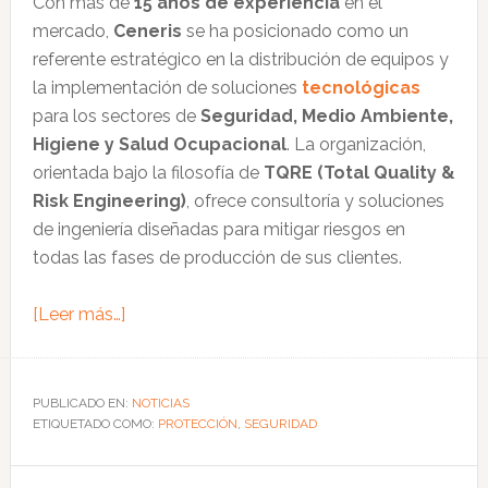
Con más de
15 años de experiencia
en el
datos
mercado,
Ceneris
se ha posicionado como un
y
referente estratégico en la distribución de equipos y
tecnología
la implementación de soluciones
tecnológicas
de
para los sectores de
Seguridad, Medio Ambiente,
vanguardia
Higiene y Salud Ocupacional
. La organización,
orientada bajo la filosofía de
TQRE (Total Quality &
Risk Engineering)
, ofrece consultoría y soluciones
de ingeniería diseñadas para mitigar riesgos en
todas las fases de producción de sus clientes.
acerca
[Leer más…]
de
Ceneris:
soluciones
PUBLICADO EN:
NOTICIAS
ETIQUETADO COMO:
integrales
PROTECCIÓN
,
SEGURIDAD
para
la