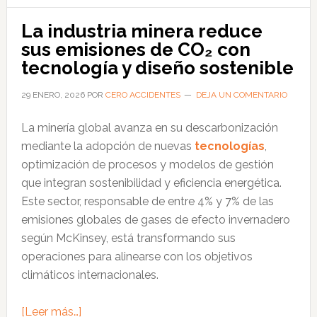
mayor
flota
La industria minera reduce
mundial
sus emisiones de CO₂ con
de
tecnología y diseño sostenible
camiones
eléctricos
29 ENERO, 2026
POR
CERO ACCIDENTES
DEJA UN COMENTARIO
autónomos
La minería global avanza en su descarbonización
en
mediante la adopción de nuevas
tecnologías
,
minería
optimización de procesos y modelos de gestión
de
que integran sostenibilidad y eficiencia energética.
carbón
Este sector, responsable de entre 4% y 7% de las
bajo
emisiones globales de gases de efecto invernadero
condiciones
según McKinsey, está transformando sus
extremas
operaciones para alinearse con los objetivos
climáticos internacionales.
acerca
[Leer más…]