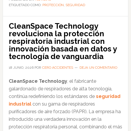
ETIQUETADO COMO:
en
PROTECCIÓN
,
SEGURIDAD
soluciones
integrales
CleanSpace Technology
de
revoluciona la protección
seguridad
respiratoria industrial con
vial,
innovación basada en datos y
equipamiento
tecnología de vanguardia
para
vehículos
18 JUNIO, 2026
POR
CERO ACCIDENTES
DEJA UN COMENTARIO
de
CleanSpace Technology
, el fabricante
emergencia
galardonado de respiradores de alta tecnología,
y
continúa redefiniendo los estándares de
seguridad
suministros
industrial
con su gama de respiradores
industriales
purificadores de aire forzado (PAPR). La empresa ha
introducido una verdadera innovación en la
protección respiratoria personal, combinando el más