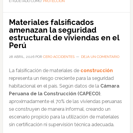
ETIQUETADO COMO:
la
PROTECCIÓN
protección
laboral
Materiales falsificados
frente
amenazan la seguridad
a
estructural de viviendas en el
la
Perú
radiación
solar:
28 ABRIL, 2026
POR
CERO ACCIDENTES
DEJA UN COMENTARIO
más
La falsificación de materiales de
construcción
de
representa un riesgo creciente para la seguridad
7
habitacional en el país. Según datos de la
Cámara
millones
Peruana de la Construcción (CAPECO)
,
de
aproximadamente el 70% de las viviendas peruanas
trabajadores
se construyen de manera informal, creando un
en
escenario propicio para la utilización de materiales
riesgo
sin certificación ni supervisión técnica adecuada.