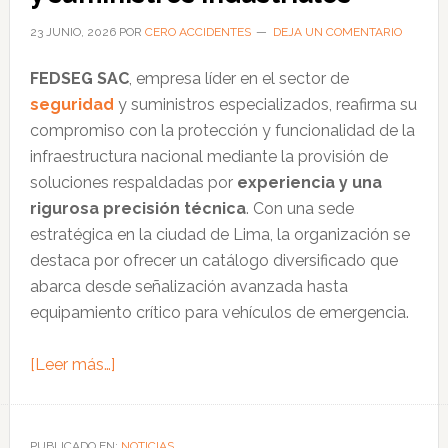
el
Perú
23 JUNIO, 2026
POR
CERO ACCIDENTES
DEJA UN COMENTARIO
FEDSEG SAC
, empresa líder en el sector de
seguridad
y suministros especializados, reafirma su
compromiso con la protección y funcionalidad de la
infraestructura nacional mediante la provisión de
soluciones respaldadas por
experiencia y una
rigurosa precisión técnica
. Con una sede
estratégica en la ciudad de Lima, la organización se
destaca por ofrecer un catálogo diversificado que
abarca desde señalización avanzada hasta
equipamiento crítico para vehículos de emergencia.
acerca
[Leer más…]
de
FEDSEG,
referente
PUBLICADO EN:
NOTICIAS