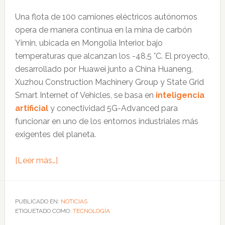
CONGRESS
Una flota de 100 camiones eléctricos autónomos
2026
opera de manera continua en la mina de carbón
Yimin, ubicada en Mongolia Interior, bajo
temperaturas que alcanzan los -48,5 °C. El proyecto,
desarrollado por Huawei junto a China Huaneng,
Xuzhou Construction Machinery Group y State Grid
Smart Internet of Vehicles, se basa en
inteligencia
artificial
y conectividad 5G-Advanced para
funcionar en uno de los entornos industriales más
exigentes del planeta.
acerca
[Leer más…]
de
China
despliega
PUBLICADO EN:
NOTICIAS
ETIQUETADO COMO:
la
TECNOLOGÍA