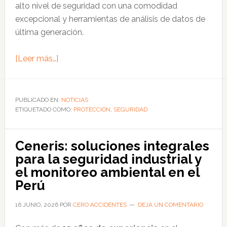
alto nivel de seguridad con una comodidad
excepcional y herramientas de análisis de datos de
última generación.
acerca
[Leer más…]
de
CleanSpace
Technology
PUBLICADO EN:
NOTICIAS
ETIQUETADO COMO:
revoluciona
PROTECCIÓN
,
SEGURIDAD
la
protección
Ceneris: soluciones integrales
respiratoria
para la seguridad industrial y
industrial
el monitoreo ambiental en el
con
Perú
innovación
basada
16 JUNIO, 2026
POR
CERO ACCIDENTES
DEJA UN COMENTARIO
en