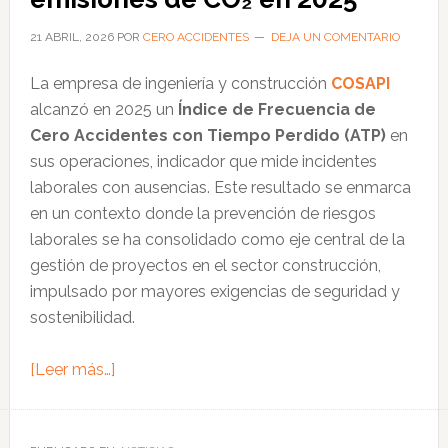
innovación
en
21 ABRIL, 2026
POR
CERO ACCIDENTES
DEJA UN COMENTARIO
prevención
La empresa de ingeniería y construcción
COSAPI
de
alcanzó en 2025 un
Índice de Frecuencia de
riesgos
Cero Accidentes con Tiempo Perdido (ATP)
en
laborales
sus operaciones, indicador que mide incidentes
laborales con ausencias. Este resultado se enmarca
en un contexto donde la prevención de riesgos
laborales se ha consolidado como eje central de la
gestión de proyectos en el sector construcción,
impulsado por mayores exigencias de seguridad y
sostenibilidad.
acerca
[Leer más…]
de
COSAPI
registra