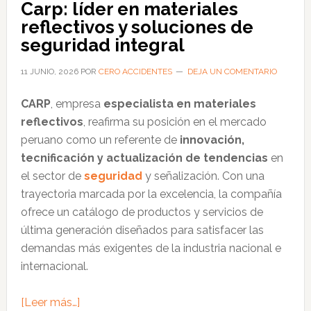
Carp: líder en materiales
seguridad
reflectivos y soluciones de
industrial
seguridad integral
y
el
11 JUNIO, 2026
POR
CERO ACCIDENTES
DEJA UN COMENTARIO
monitoreo
CARP
, empresa
especialista en materiales
ambiental
reflectivos
, reafirma su posición en el mercado
en
peruano como un referente de
innovación,
el
tecnificación y actualización de tendencias
en
Perú
el sector de
seguridad
y señalización. Con una
trayectoria marcada por la excelencia, la compañía
ofrece un catálogo de productos y servicios de
última generación diseñados para satisfacer las
demandas más exigentes de la industria nacional e
internacional.
acerca
[Leer más…]