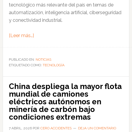
tecnológico más relevante del país en temas de
automatización, inteligencia artificial, ciberseguridad
y conectividad industrial.
acerca
[Leer más…]
de
Presentan
estrategia
PUBLICADO EN:
NOTICIAS
ETIQUETADO COMO:
de
TECNOLOGÍA
ciberseguridad
para
China despliega la mayor flota
entornos
mundial de camiones
industriales
eléctricos autónomos en
en
minería de carbón bajo
el
condiciones extremas
CIIT
LATAM
7 ABRIL, 2026
POR
CERO ACCIDENTES
DEJA UN COMENTARIO