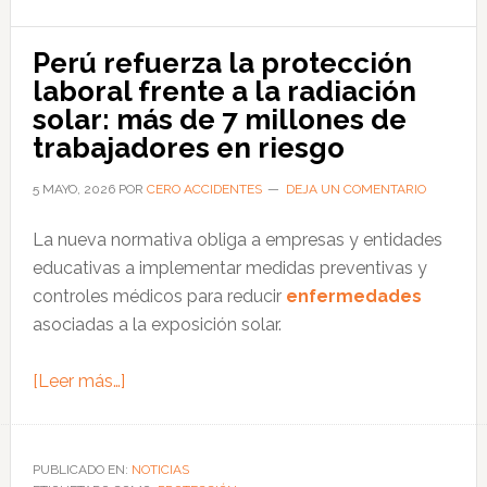
liderando
la
Perú refuerza la protección
seguridad
laboral frente a la radiación
laboral
solar: más de 7 millones de
con
trabajadores en riesgo
soluciones
integrales
5 MAYO, 2026
POR
CERO ACCIDENTES
DEJA UN COMENTARIO
de
La nueva normativa obliga a empresas y entidades
EPP
educativas a implementar medidas preventivas y
controles médicos para reducir
enfermedades
asociadas a la exposición solar.
acerca
[Leer más…]
de
Perú
refuerza
PUBLICADO EN:
NOTICIAS