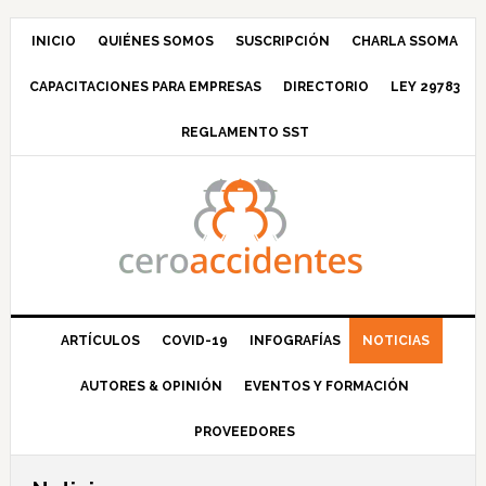
Saltar
Saltar
Saltar
Saltar
a
al
a
al
INICIO
QUIÉNES SOMOS
SUSCRIPCIÓN
CHARLA SSOMA
la
contenido
la
pie
CAPACITACIONES PARA EMPRESAS
DIRECTORIO
LEY 29783
navegación
principal
barra
de
principal
lateral
página
REGLAMENTO SST
principal
ARTÍCULOS
COVID-19
INFOGRAFÍAS
NOTICIAS
AUTORES & OPINIÓN
EVENTOS Y FORMACIÓN
PROVEEDORES