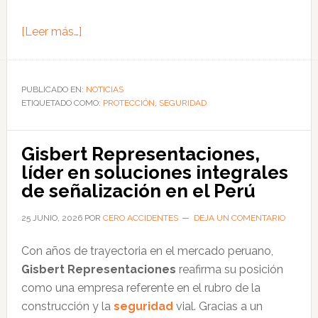
acerca
[Leer más…]
de
Coelpra:
propuesta
PUBLICADO EN:
NOTICIAS
ETIQUETADO COMO:
integral
PROTECCIÓN
,
SEGURIDAD
de
codificación,
Gisbert Representaciones,
seguridad
líder en soluciones integrales
y
de señalización en el Perú
soluciones
eléctricas
25 JUNIO, 2026
POR
CERO ACCIDENTES
DEJA UN COMENTARIO
Con años de trayectoria en el mercado peruano,
Gisbert Representaciones
reafirma su posición
como una empresa referente en el rubro de la
construcción y la
seguridad
vial. Gracias a un