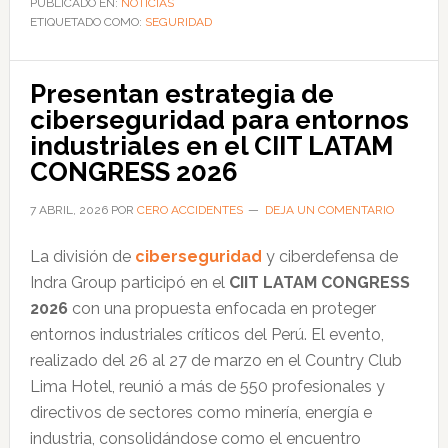
PUBLICADO EN:
NOTICIAS
ETIQUETADO COMO:
cero
SEGURIDAD
accidentes
con
Presentan estrategia de
tiempo
ciberseguridad para entornos
perdido
industriales en el CIIT LATAM
y
CONGRESS 2026
reduce
las
7 ABRIL, 2026
POR
CERO ACCIDENTES
DEJA UN COMENTARIO
emisiones
La división de
ciberseguridad
y ciberdefensa de
de
Indra Group participó en el
CIIT LATAM CONGRESS
CO₂
2026
con una propuesta enfocada en proteger
en
entornos industriales críticos del Perú. El evento,
2025
realizado del 26 al 27 de marzo en el Country Club
Lima Hotel, reunió a más de 550 profesionales y
directivos de sectores como minería, energía e
industria, consolidándose como el encuentro