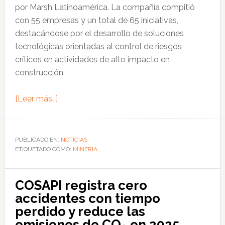
por Marsh Latinoamérica. La compañía compitió
con 55 empresas y un total de 65 iniciativas,
destacándose por el desarrollo de soluciones
tecnológicas orientadas al control de riesgos
críticos en actividades de alto impacto en
construcción.
acerca
[Leer más…]
de
COSAPI
obtiene
PUBLICADO EN:
NOTICIAS
ETIQUETADO COMO:
primer
MINERÍA
lugar
en
COSAPI registra cero
concurso
accidentes con tiempo
regional
perdido y reduce las
de
emisiones de CO₂ en 2025