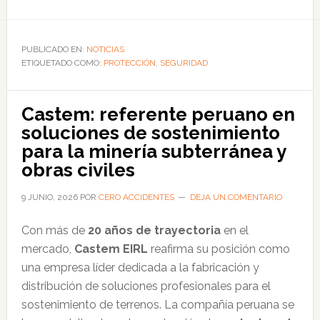
de
Carp:
líder
PUBLICADO EN:
NOTICIAS
ETIQUETADO COMO:
en
PROTECCIÓN
,
SEGURIDAD
materiales
reflectivos
Castem: referente peruano en
y
soluciones de sostenimiento
soluciones
para la minería subterránea y
de
obras civiles
seguridad
integral
9 JUNIO, 2026
POR
CERO ACCIDENTES
DEJA UN COMENTARIO
Con más de
20 años de trayectoria
en el
mercado,
Castem EIRL
reafirma su posición como
una empresa líder dedicada a la fabricación y
distribución de soluciones profesionales para el
sostenimiento de terrenos. La compañía peruana se