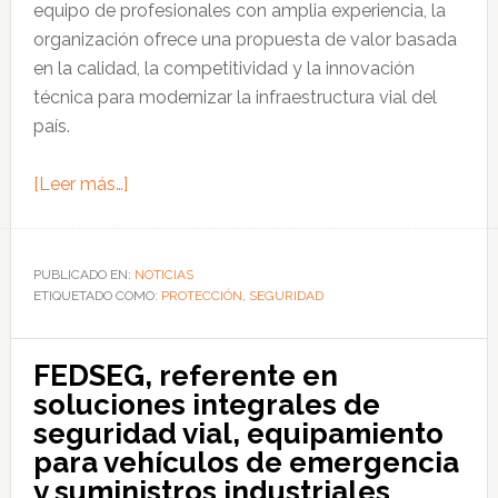
equipo de profesionales con amplia experiencia, la
organización ofrece una propuesta de valor basada
en la calidad, la competitividad y la innovación
técnica para modernizar la infraestructura vial del
país.
acerca
[Leer más…]
de
Gisbert
Representaciones,
PUBLICADO EN:
NOTICIAS
ETIQUETADO COMO:
líder
PROTECCIÓN
,
SEGURIDAD
en
soluciones
FEDSEG, referente en
integrales
soluciones integrales de
de
seguridad vial, equipamiento
señalización
para vehículos de emergencia
en
y suministros industriales