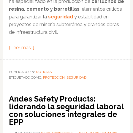
ha especializado en la producción de
cartuchos de
resina, cemento y barretillas
, elementos críticos
para garantizar la
seguridad
y estabilidad en
proyectos de minería subterránea y grandes obras
de infraestructura civil.
acerca
[Leer más…]
de
Castem:
referente
PUBLICADO EN:
NOTICIAS
ETIQUETADO COMO:
peruano
PROTECCIÓN
,
SEGURIDAD
en
soluciones
Andes Safety Products:
de
liderando la seguridad laboral
sostenimiento
con soluciones integrales de
para
EPP
la
minería