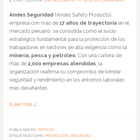
4 JUNIO, 2026
POR
CERO ACCIDENTES
DEJA UN COMENTARIO
subterránea
Andes Seguridad
(Andes Safety Products),
y
empresa con más de
17 años de trayectoria
en el
obras
mercado peruano, se consolida como el socio
civiles
estratégico fundamental para la protección de los
trabajadores en sectores de alta exigencia como la
minería, pesca y petróleo
. Con una cartera de
más de
2,000 empresas atendidas
, la
organización reafirma su compromiso de brindar
seguridad y rendimiento en los entornos laborales
más desafiantes.
acerca
[Leer más…]
de
Andes
Safety
PUBLICADO EN:
NOTICIAS
ETIQUETADO COMO:
Products:
PROTECCIÓN
,
SEGURIDAD