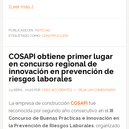
acerca
[Leer más…]
de
Materiales
falsificados
PUBLICADO EN:
NOTICIAS
ETIQUETADO COMO:
amenazan
CONSTRUCCIÓN
la
seguridad
COSAPI obtiene primer lugar
estructural
en concurso regional de
de
innovación en prevención de
viviendas
riesgos laborales
en
el
23 ABRIL, 2026
POR
CERO ACCIDENTES
DEJA UN COMENTARIO
Perú
La empresa de construcción
COSAPI
fue
reconocida por segundo año consecutivo en el
III
Concurso de Buenas Prácticas e Innovación en
la Prevención de Riesgos Laborales
, organizado