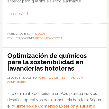
anterior, pero que sigue siendo alarmante.
acerca
[Leer más…]
de
Agotamiento
laboral:
PUBLICADO EN:
ARTÍCULOS
ETIQUETADO COMO:
casi
RIESGO PSICOSOCIAL
8
de
Optimización de químicos
cada
para la sostenibilidad en
10
lavanderías hoteleras
peruanos
sufre
14 OCTUBRE, 2025
POR
CERO ACCIDENTES
DEJA UN
COMENTARIO
de
burnout,
El crecimiento del turismo en Perú plantea nuevos
según
desafíos operativos para la industria hotelera. Según
Bumeran
el
Ministerio de Comercio Exterior y Turismo