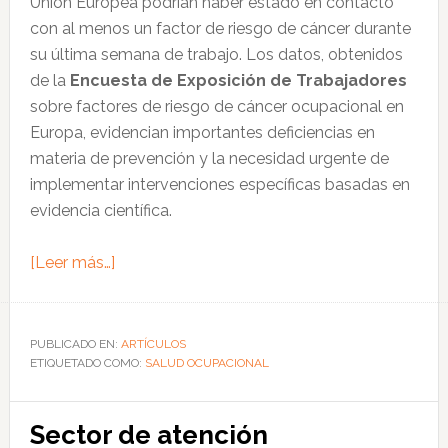
Unión Europea podrían haber estado en contacto
mil
con al menos un factor de riesgo de cáncer durante
profesionales
su última semana de trabajo. Los datos, obtenidos
de la
Encuesta de Exposición de Trabajadores
sobre factores de riesgo de cáncer ocupacional en
Europa, evidencian importantes deficiencias en
materia de prevención y la necesidad urgente de
implementar intervenciones específicas basadas en
evidencia científica.
acerca
[Leer más…]
de
Casi
la
PUBLICADO EN:
ARTÍCULOS
ETIQUETADO COMO:
mitad
SALUD OCUPACIONAL
de
los
Sector de atención
trabajadores