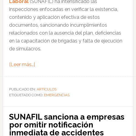
Laboral
(SUNAFIL) ha intensificado las
inspecciones enfocadas en verificar la existencia,
contenido y aplicación efectiva de estos
documentos, sancionando incumplimientos
relacionados con la ausencia del plan, deficiencias
en la capacitación de brigadas y falta de ejecución
de simulacros.
acerca
[Leer más…]
de
Plan
de
PUBLICADO EN:
ARTÍCULOS
ETIQUETADO COMO:
Respuesta
EMERGENCIAS
ante
Emergencias:
SUNAFIL sanciona a empresas
requisitos
por omitir notificación
legales
inmediata de accidentes
y