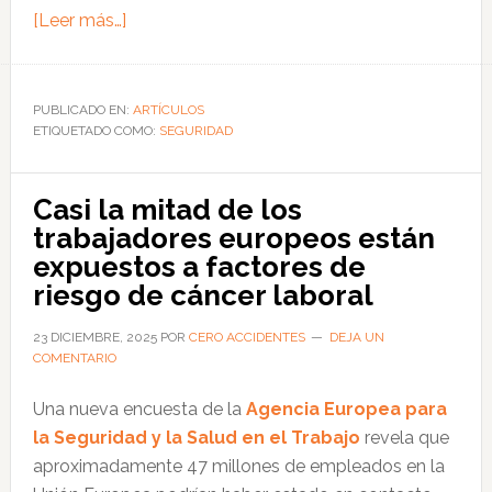
acerca
[Leer más…]
de
Directorio
de
PUBLICADO EN:
ARTÍCULOS
ETIQUETADO COMO:
Proveedores
SEGURIDAD
SST
2026:
Casi la mitad de los
oportunidad
trabajadores europeos están
estratégica
expuestos a factores de
para
riesgo de cáncer laboral
posicionar
su
23 DICIEMBRE, 2025
POR
CERO ACCIDENTES
DEJA UN
COMENTARIO
marca
ante
Una nueva encuesta de la
Agencia Europea para
más
la Seguridad y la Salud en el Trabajo
revela que
de
aproximadamente 47 millones de empleados en la
11