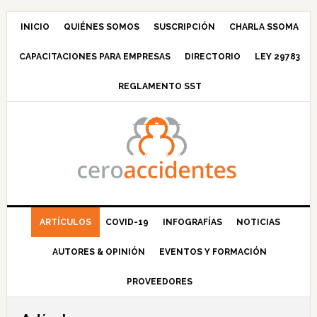
Saltar
Saltar
Saltar
Saltar
a
al
a
al
INICIO
QUIÉNES SOMOS
SUSCRIPCIÓN
CHARLA SSOMA
la
contenido
la
pie
CAPACITACIONES PARA EMPRESAS
DIRECTORIO
LEY 29783
navegación
principal
barra
de
principal
lateral
página
REGLAMENTO SST
principal
ARTÍCULOS
COVID-19
INFOGRAFÍAS
NOTICIAS
AUTORES & OPINIÓN
EVENTOS Y FORMACIÓN
PROVEEDORES