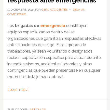
respuesta ante emergencias
de
accidentes
11 DICIEMBRE, 2025
POR
CERO ACCIDENTES
DEJA UN
COMENTARIO
laborales
en
Las
brigadas de
emergencia
constituyen
el
equipos especializados dentro de las
Perú
organizaciones que garantizan respuestas efectivas
ante situaciones de riesgo. Estos grupos de
trabajadores, ya sean voluntarios o designados,
reciben capacitación específica para actuar durante
incendios, sismos, accidentes laborales y otras
contingencias que pueden presentarse en cualquier
momento de la jornada laboral.
acerca
[Leer más…]
de
Brigadas
de
PUBLICADO EN:
ARTÍCULOS