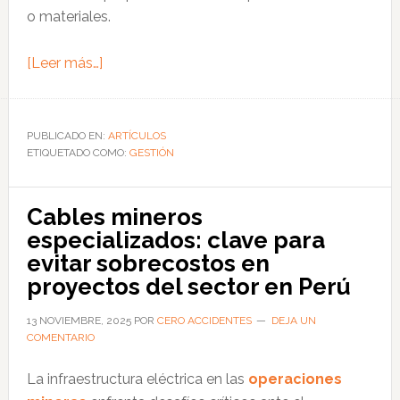
o materiales.
acerca
[Leer más…]
de
Plan
de
PUBLICADO EN:
ARTÍCULOS
ETIQUETADO COMO:
Respuesta
GESTIÓN
ante
Emergencias:
Cables mineros
guía
especializados: clave para
esencial
evitar sobrecostos en
para
proyectos del sector en Perú
la
protección
13 NOVIEMBRE, 2025
POR
CERO ACCIDENTES
DEJA UN
COMENTARIO
laboral
en
La infraestructura eléctrica en las
operaciones
Perú