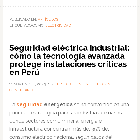
de
Accidentes
eléctricos:
PUBLICADO EN:
ARTÍCULOS
ETIQUETADO COMO:
la
ELECTRICIDAD
importancia
del
Seguridad eléctrica industrial:
sistema
cómo la tecnología avanzada
de
protege instalaciones críticas
puesta
en Perú
a
tierra
11 NOVIEMBRE, 2025
POR
CERO ACCIDENTES
DEJA UN
COMENTARIO
en
la
La
seguridad
energética
se ha convertido en una
seguridad
prioridad estratégica para las industrias peruanas,
doméstica
donde sectores como minería, energía e
infraestructura concentran más del 35% del
consumo eléctrico nacional, según datos del