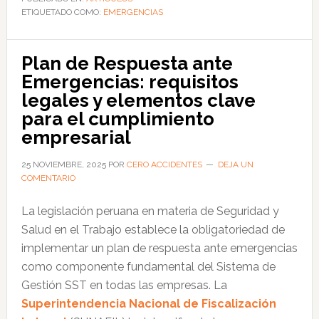
ETIQUETADO COMO:
emergencia
EMERGENCIAS
empresarial:
componentes
Plan de Respuesta ante
esenciales
Emergencias: requisitos
de
legales y elementos clave
un
para el cumplimiento
plan
empresarial
de
respuesta
25 NOVIEMBRE, 2025
POR
CERO ACCIDENTES
DEJA UN
COMENTARIO
ante
emergencias
La legislación peruana en materia de Seguridad y
Salud en el Trabajo establece la obligatoriedad de
implementar un plan de respuesta ante emergencias
como componente fundamental del Sistema de
Gestión SST en todas las empresas. La
Superintendencia Nacional de Fiscalización