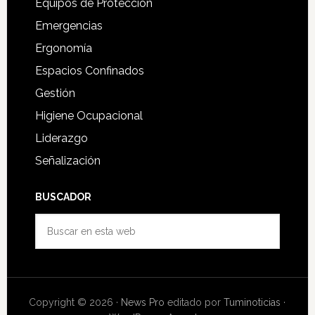
Equipos de Protección
Emergencias
Ergonomía
Espacios Confinados
Gestión
Higiene Ocupacional
Liderazgo
Señalización
BUSCADOR
Buscar
en
esta
web
Copyright © 2026 ·
News Pro
editado por
Tuminoticias
·