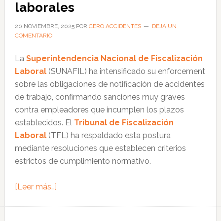
laborales
elementos
clave
20 NOVIEMBRE, 2025
POR
CERO ACCIDENTES
DEJA UN
COMENTARIO
para
el
La
Superintendencia Nacional de Fiscalización
cumplimiento
Laboral
(SUNAFIL) ha intensificado su enforcement
empresarial
sobre las obligaciones de notificación de accidentes
de trabajo, confirmando sanciones muy graves
contra empleadores que incumplen los plazos
establecidos. El
Tribunal de Fiscalización
Laboral
(TFL) ha respaldado esta postura
mediante resoluciones que establecen criterios
estrictos de cumplimiento normativo.
acerca
[Leer más…]
de
SUNAFIL