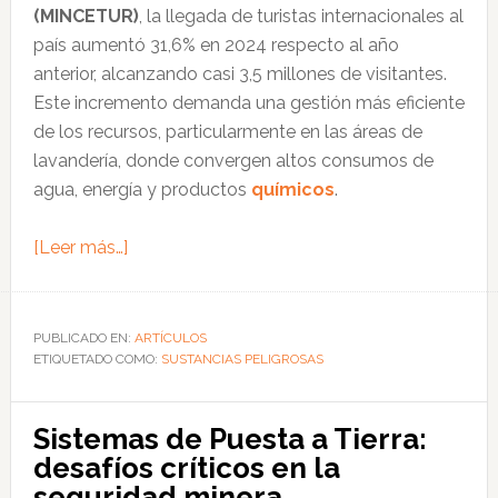
(MINCETUR)
, la llegada de turistas internacionales al
país aumentó 31,6% en 2024 respecto al año
anterior, alcanzando casi 3,5 millones de visitantes.
Este incremento demanda una gestión más eficiente
de los recursos, particularmente en las áreas de
lavandería, donde convergen altos consumos de
agua, energía y productos
químicos
.
acerca
[Leer más…]
de
Optimización
de
PUBLICADO EN:
ARTÍCULOS
ETIQUETADO COMO:
químicos
SUSTANCIAS PELIGROSAS
para
la
Sistemas de Puesta a Tierra:
sostenibilidad
desafíos críticos en la
en
seguridad minera