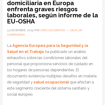
domiciliaria en Europa
europeos
enfrenta graves riesgos
están
laborales, según informe de la
expuestos
EU-OSHA
a
factores
23 DICIEMBRE, 2025
POR
CERO ACCIDENTES
DEJA UN
COMENTARIO
de
riesgo
La
Agencia Europea para la Seguridad y la
de
Salud en el Trabajo
ha publicado un análisis
cáncer
exhaustivo sobre las condiciones laborales del
laboral
personal que proporciona servicios de cuidado en
los hogares de personas dependientes. El
documento evidencia múltiples desafíos en materia
de seguridad y
salud ocupacional
que afectan a
este segmento creciente del sistema sanitario y
social europeo.