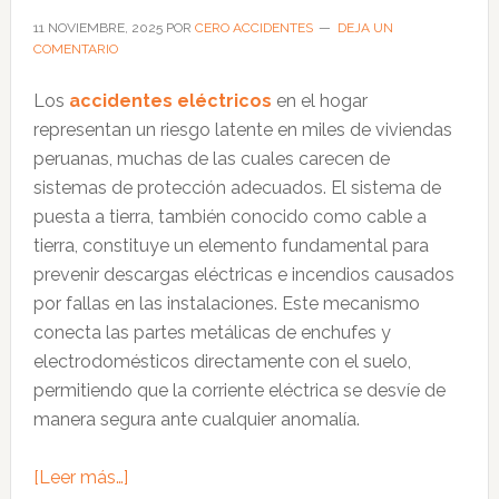
del
11 NOVIEMBRE, 2025
POR
CERO ACCIDENTES
DEJA UN
COMENTARIO
sector
en
Los
accidentes eléctricos
en el hogar
Perú
representan un riesgo latente en miles de viviendas
peruanas, muchas de las cuales carecen de
sistemas de protección adecuados. El sistema de
puesta a tierra, también conocido como cable a
tierra, constituye un elemento fundamental para
prevenir descargas eléctricas e incendios causados
por fallas en las instalaciones. Este mecanismo
conecta las partes metálicas de enchufes y
electrodomésticos directamente con el suelo,
permitiendo que la corriente eléctrica se desvíe de
manera segura ante cualquier anomalía.
acerca
[Leer más…]