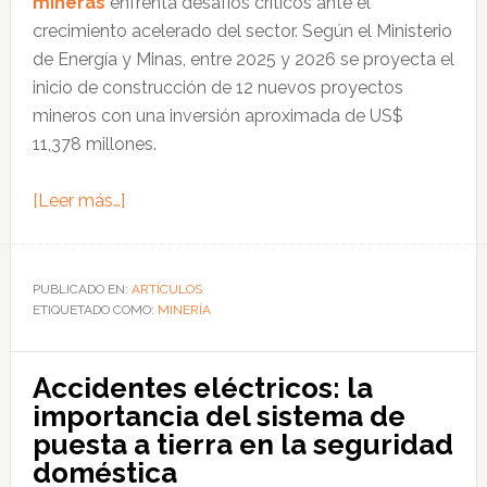
mineras
enfrenta desafíos críticos ante el
crecimiento acelerado del sector. Según el Ministerio
de Energía y Minas, entre 2025 y 2026 se proyecta el
inicio de construcción de 12 nuevos proyectos
mineros con una inversión aproximada de US$
11,378 millones.
acerca
[Leer más…]
de
Cables
mineros
PUBLICADO EN:
ARTÍCULOS
ETIQUETADO COMO:
especializados:
MINERÍA
clave
para
Accidentes eléctricos: la
evitar
importancia del sistema de
sobrecostos
puesta a tierra en la seguridad
en
doméstica
proyectos