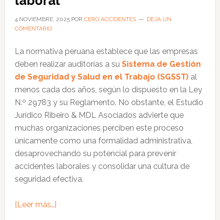
laboral
instalaciones
críticas
4 NOVIEMBRE, 2025
POR
CERO ACCIDENTES
DEJA UN
COMENTARIO
en
Perú
La normativa peruana establece que las empresas
deben realizar auditorías a su
Sistema de Gestión
de Seguridad y Salud en el Trabajo (SGSST)
al
menos cada dos años, según lo dispuesto en la Ley
N.º 29783 y su Reglamento. No obstante, el Estudio
Jurídico Ribeiro & MDL Asociados advierte que
muchas organizaciones perciben este proceso
únicamente como una formalidad administrativa,
desaprovechando su potencial para prevenir
accidentes laborales y consolidar una cultura de
seguridad efectiva.
acerca
[Leer más…]
de