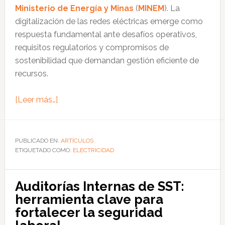
Ministerio de Energía y Minas
(
MINEM
). La
digitalización de las redes eléctricas emerge como
respuesta fundamental ante desafíos operativos,
requisitos regulatorios y compromisos de
sostenibilidad que demandan gestión eficiente de
recursos.
acerca
[Leer más…]
de
Seguridad
eléctrica
PUBLICADO EN:
ARTÍCULOS
ETIQUETADO COMO:
industrial:
ELECTRICIDAD
cómo
la
Auditorías Internas de SST:
tecnología
herramienta clave para
avanzada
fortalecer la seguridad
protege