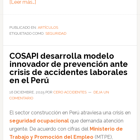
acerca
[Leer más…]
de
Sector
de
PUBLICADO EN:
ARTÍCULOS
ETIQUETADO COMO:
atención
SEGURIDAD
domiciliaria
en
COSAPI desarrolla modelo
Europa
innovador de prevención ante
enfrenta
crisis de accidentes laborales
graves
en el Perú
riesgos
laborales,
16 DICIEMBRE, 2025
POR
CERO ACCIDENTES
DEJA UN
COMENTARIO
según
informe
El sector construcción en Perú atraviesa una crisis en
de
seguridad ocupacional
que demanda atención
la
urgente. De acuerdo con cifras del
Ministerio de
EU-
Trabajo y Promoción del Empleo
(MTPE),
OSHA