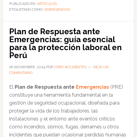
sanciona
PUBLICADO EN:
ARTÍCULOS
ETIQUETADO COMO:
a
EMERGENCIAS
empresas
por
Plan de Respuesta ante
omitir
Emergencias: guía esencial
notificación
para la protección laboral en
inmediata
Perú
de
accidentes
18 NOVIEMBRE, 2025
POR
CERO ACCIDENTES
DEJA UN
COMENTARIO
laborales
El
Plan de Respuesta ante
Emergencias
(PRE)
constituye una herramienta fundamental en la
gestión de seguridad ocupacional, diseñada para
proteger la vida de los trabajadores, las
instalaciones y el entorno ante eventos críticos
como incendios, sismos, fugas, derrames u otros
incidentes que puedan ocasionar pérdidas humanas