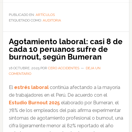
Auditorías
Internas
PUBLICADO EN:
ARTÍCULOS
ETIQUETADO COMO:
de
AUDITORIA
SST:
herramienta
Agotamiento laboral: casi 8 de
clave
cada 10 peruanos sufre de
para
burnout, según Bumeran
fortalecer
la
16 OCTUBRE, 2025
POR
CERO ACCIDENTES
DEJA UN
COMENTARIO
seguridad
laboral
El
estrés laboral
continúa afectando a la mayoría
de trabajadores en el Perú. De acuerdo con el
Estudio Burnout 2025
elaborado por Bumeran, el
78% de los empleados del país afirma experimentar
síntomas de agotamiento profesional o burnout, una
cifra ligeramente menor al 82% reportado el año