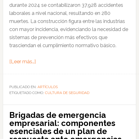
durante 2024 se contabilizaron 37,928 accidentes
laborales a nivel nacional, resultando en 280
muertes. La construcción figura entre las industrias
con mayor incidencia, evidenciando la necesidad de
sistemas de prevención más efectivos que
trasciendan el cumplimiento normativo básico.
acerca
[Leer más…]
de
COSAPI
desarrolla
PUBLICADO EN:
ARTÍCULOS
ETIQUETADO COMO:
modelo
CULTURA DE SEGURIDAD
innovador
de
Brigadas de emergencia
prevención
empresarial: componentes
ante
esenciales de un plan de
crisis