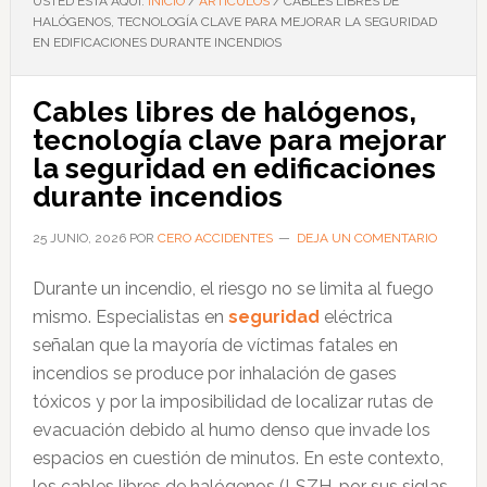
USTED ESTÁ AQUÍ:
INICIO
/
ARTÍCULOS
/
CABLES LIBRES DE
HALÓGENOS, TECNOLOGÍA CLAVE PARA MEJORAR LA SEGURIDAD
EN EDIFICACIONES DURANTE INCENDIOS
Cables libres de halógenos,
tecnología clave para mejorar
la seguridad en edificaciones
durante incendios
25 JUNIO, 2026
POR
CERO ACCIDENTES
DEJA UN COMENTARIO
Durante un incendio, el riesgo no se limita al fuego
mismo. Especialistas en
seguridad
eléctrica
señalan que la mayoría de víctimas fatales en
incendios se produce por inhalación de gases
tóxicos y por la imposibilidad de localizar rutas de
evacuación debido al humo denso que invade los
espacios en cuestión de minutos. En este contexto,
los cables libres de halógenos (LSZH, por sus siglas