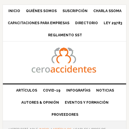
Saltar
Saltar
Saltar
Saltar
a
al
a
al
INICIO
QUIÉNES SOMOS
SUSCRIPCIÓN
CHARLA SSOMA
la
contenido
la
pie
CAPACITACIONES PARA EMPRESAS
DIRECTORIO
LEY 29783
navegación
principal
barra
de
principal
lateral
página
REGLAMENTO SST
principal
ARTÍCULOS
COVID-19
INFOGRAFÍAS
NOTICIAS
AUTORES & OPINIÓN
EVENTOS Y FORMACIÓN
PROVEEDORES