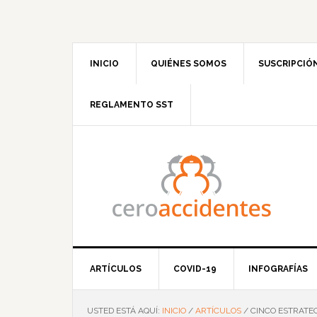
Saltar
Saltar
Saltar
Saltar
a
al
a
al
la
contenido
la
pie
navegación
principal
barra
de
INICIO
QUIÉNES SOMOS
SUSCRIPCIÓ
principal
lateral
página
principal
REGLAMENTO SST
ARTÍCULOS
COVID-19
INFOGRAFÍAS
USTED ESTÁ AQUÍ:
INICIO
/
ARTÍCULOS
/
CINCO ESTRATE