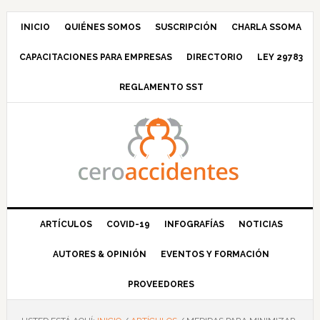
Saltar
Saltar
Saltar
Saltar
a
al
a
al
INICIO
QUIÉNES SOMOS
SUSCRIPCIÓN
CHARLA SSOMA
la
contenido
la
pie
CAPACITACIONES PARA EMPRESAS
DIRECTORIO
LEY 29783
navegación
principal
barra
de
principal
lateral
página
REGLAMENTO SST
principal
ARTÍCULOS
COVID-19
INFOGRAFÍAS
NOTICIAS
AUTORES & OPINIÓN
EVENTOS Y FORMACIÓN
PROVEEDORES