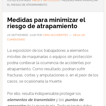
USTED ESTÁ AQUÍ:
INICIO
/
ARTÍCULOS
/
MEDIDAS PARA MINIMIZAR
EL RIESGO DE ATRAPAMIENTO
Medidas para minimizar el
riesgo de atrapamiento
26 SEPTIEMBRE, 2018
POR
CERO ACCIDENTES
DEJA UN
COMENTARIO
La exposición de los trabajadores a elementos
móviles de maquinarias o equipos sin protección
podría conllevar la ocurrencia de accidentes por
atrapamiento. Como resultado, podrían sufrir
fracturas, cortes y amputaciones o, en el peor de los
casos, se ocasionaría la muerte.
Por ello, resulta indispensable proteger los
elementos de transmisión
y los
puntos de
operación
de la maquinaria. Toda máquina debe