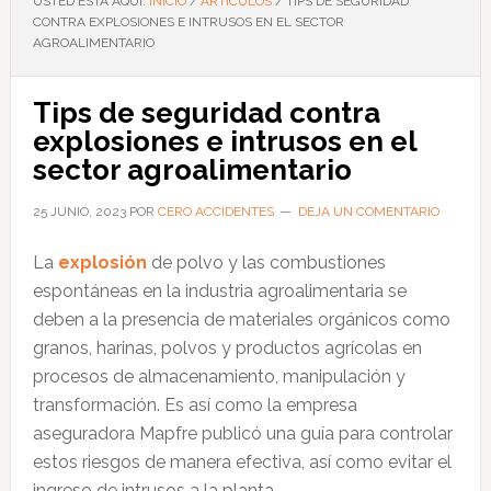
USTED ESTÁ AQUÍ:
INICIO
/
ARTÍCULOS
/
TIPS DE SEGURIDAD
CONTRA EXPLOSIONES E INTRUSOS EN EL SECTOR
AGROALIMENTARIO
Tips de seguridad contra
explosiones e intrusos en el
sector agroalimentario
25 JUNIO, 2023
POR
CERO ACCIDENTES
DEJA UN COMENTARIO
La
explosión
de polvo y las combustiones
espontáneas en la industria agroalimentaria se
deben a la presencia de materiales orgánicos como
granos, harinas, polvos y productos agrícolas en
procesos de almacenamiento, manipulación y
transformación. Es así como la empresa
aseguradora Mapfre publicó una guía para controlar
estos riesgos de manera efectiva, así como evitar el
ingreso de intrusos a la planta.