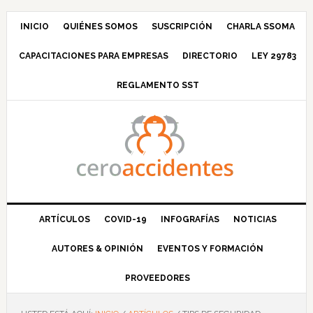
Saltar
Saltar
Saltar
Saltar
a
al
a
al
INICIO
QUIÉNES SOMOS
SUSCRIPCIÓN
CHARLA SSOMA
la
contenido
la
pie
CAPACITACIONES PARA EMPRESAS
DIRECTORIO
LEY 29783
navegación
principal
barra
de
principal
lateral
página
REGLAMENTO SST
principal
ARTÍCULOS
COVID-19
INFOGRAFÍAS
NOTICIAS
AUTORES & OPINIÓN
EVENTOS Y FORMACIÓN
PROVEEDORES