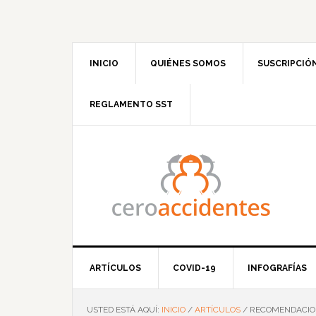
Saltar
Saltar
Saltar
Saltar
a
al
a
al
la
contenido
la
pie
navegación
principal
barra
de
INICIO
QUIÉNES SOMOS
SUSCRIPCIÓ
principal
lateral
página
principal
REGLAMENTO SST
ARTÍCULOS
COVID-19
INFOGRAFÍAS
USTED ESTÁ AQUÍ:
INICIO
/
ARTÍCULOS
/
RECOMENDACION