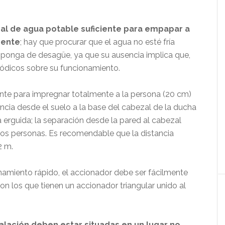
al de agua potable suficiente para empapar a
mente
; hay que procurar que el agua no esté fría
isponga de desagüe, ya que su ausencia implica que,
riódicos sobre su funcionamiento.
ente para impregnar totalmente a la persona (20 cm)
ancia desde el suelo a la base del cabezal de la ducha
erguida; la separación desde la pared al cabezal
 dos personas. Es recomendable que la distancia
2 m.
namiento rápido, el accionador debe ser fácilmente
 los que tienen un accionador triangular unido al
talación deben estar situadas en un lugar no