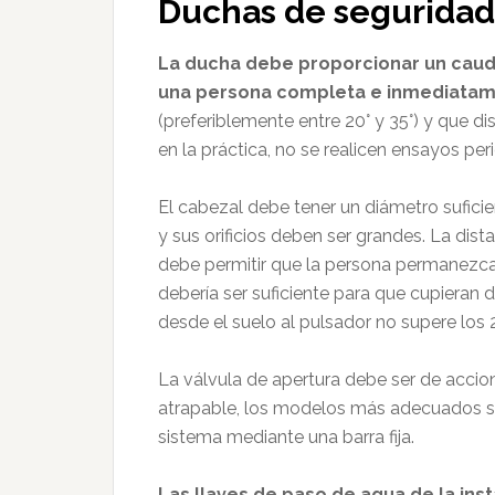
Duchas de seguridad
La ducha debe proporcionar un caud
una persona completa e inmediata
(preferiblemente entre 20° y 35°) y que d
en la práctica, no se realicen ensayos pe
El cabezal debe tener un diámetro sufici
y sus orificios deben ser grandes. La dist
debe permitir que la persona permanezca 
debería ser suficiente para que cupieran
desde el suelo al pulsador no supere los 
La válvula de apertura debe ser de accio
atrapable, los modelos más adecuados son
sistema mediante una barra fija.
Las llaves de paso de agua de la ins