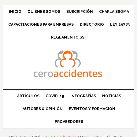
Saltar
Saltar
Saltar
Saltar
a
al
a
al
INICIO
QUIÉNES SOMOS
SUSCRIPCIÓN
CHARLA SSOMA
la
contenido
la
pie
CAPACITACIONES PARA EMPRESAS
DIRECTORIO
LEY 29783
navegación
principal
barra
de
principal
lateral
página
REGLAMENTO SST
principal
ARTÍCULOS
COVID-19
INFOGRAFÍAS
NOTICIAS
AUTORES & OPINIÓN
EVENTOS Y FORMACIÓN
PROVEEDORES