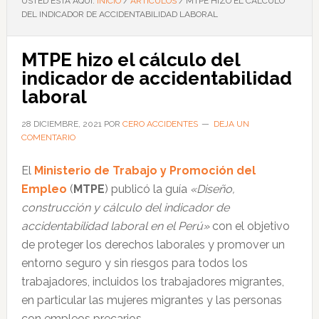
USTED ESTÁ AQUÍ:
INICIO
/
ARTÍCULOS
/
MTPE HIZO EL CÁLCULO
DEL INDICADOR DE ACCIDENTABILIDAD LABORAL
MTPE hizo el cálculo del
indicador de accidentabilidad
laboral
28 DICIEMBRE, 2021
POR
CERO ACCIDENTES
DEJA UN
COMENTARIO
El
Ministerio de Trabajo y Promoción del
Empleo
(
MTPE
) publicó la guía
«Diseño,
construcción y cálculo del indicador de
accidentabilidad laboral en el Perú»
con el objetivo
de proteger los derechos laborales y promover un
entorno seguro y sin riesgos para todos los
trabajadores, incluidos los trabajadores migrantes,
en particular las mujeres migrantes y las personas
con empleos precarios.