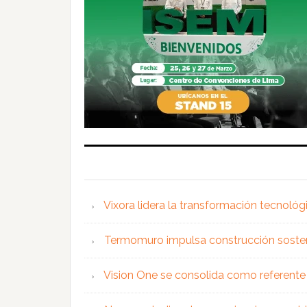
Vixora lidera la transformación tecnológ
Termomuro impulsa construcción soste
Vision One se consolida como referente 