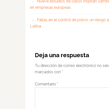
Nueve estudios de casos inspiran cambi
en empresas europeas
Fallas en el control de polvo: un riesgo
Latina
Interacciones
con
Deja una respuesta
los
Tu dirección de correo electrónico no ser
lectores
marcados con
*
Comentario
*