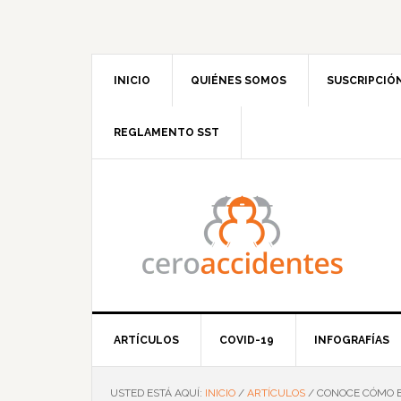
Saltar
Saltar
Saltar
Saltar
a
al
a
al
la
contenido
la
pie
navegación
principal
barra
de
INICIO
QUIÉNES SOMOS
SUSCRIPCIÓ
principal
lateral
página
principal
REGLAMENTO SST
ARTÍCULOS
COVID-19
INFOGRAFÍAS
USTED ESTÁ AQUÍ:
INICIO
/
ARTÍCULOS
/
CONOCE CÓMO EV