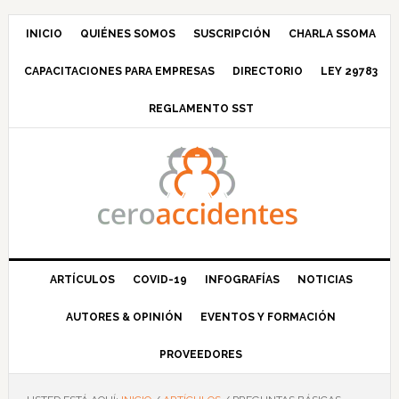
Saltar
Saltar
Saltar
Saltar
a
al
a
al
INICIO
QUIÉNES SOMOS
SUSCRIPCIÓN
CHARLA SSOMA
la
contenido
la
pie
CAPACITACIONES PARA EMPRESAS
DIRECTORIO
LEY 29783
navegación
principal
barra
de
principal
lateral
página
REGLAMENTO SST
principal
ARTÍCULOS
COVID-19
INFOGRAFÍAS
NOTICIAS
AUTORES & OPINIÓN
EVENTOS Y FORMACIÓN
PROVEEDORES