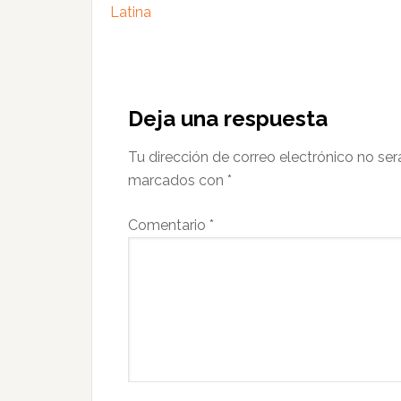
Latina
Interacciones
con
Deja una respuesta
los
Tu dirección de correo electrónico no ser
lectores
marcados con
*
Comentario
*