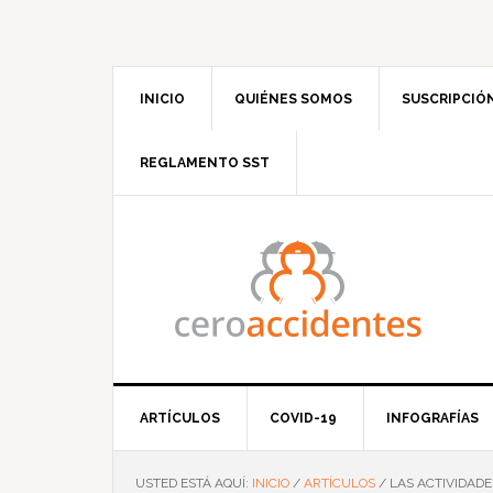
Saltar
Saltar
Saltar
Saltar
a
al
a
al
la
contenido
la
pie
navegación
principal
barra
de
INICIO
QUIÉNES SOMOS
SUSCRIPCIÓ
principal
lateral
página
principal
REGLAMENTO SST
ARTÍCULOS
COVID-19
INFOGRAFÍAS
USTED ESTÁ AQUÍ:
INICIO
/
ARTÍCULOS
/
LAS ACTIVIDADE