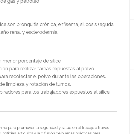
 de gas y petróleo
e son bronquitis crónica, enfisema, silicosis (aguda,
daño renal y esclerodermia.
 menor porcentaje de sílice.
ión para realizar tareas expuestas al polvo.
para recolectar el polvo durante las operaciones.
 de limpieza y rotación de turnos.
iradores para los trabajadores expuestos al sílice.
rma para promover la seguridad y salud en el trabajo a través
noticias, artículos y la difusión de buenas prácticas para