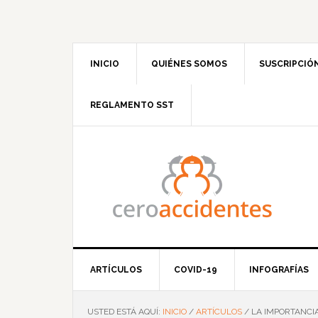
Saltar
Saltar
Saltar
Saltar
a
al
a
al
la
contenido
la
pie
navegación
principal
barra
de
INICIO
QUIÉNES SOMOS
SUSCRIPCIÓ
principal
lateral
página
principal
REGLAMENTO SST
ARTÍCULOS
COVID-19
INFOGRAFÍAS
USTED ESTÁ AQUÍ:
INICIO
/
ARTÍCULOS
/
LA IMPORTANCIA