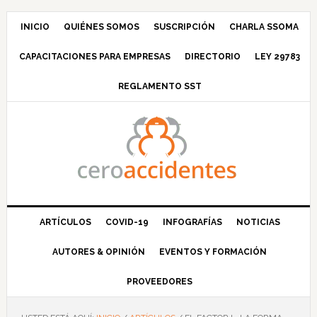
Saltar
Saltar
Saltar
Saltar
a
al
a
al
INICIO
QUIÉNES SOMOS
SUSCRIPCIÓN
CHARLA SSOMA
la
contenido
la
pie
CAPACITACIONES PARA EMPRESAS
DIRECTORIO
LEY 29783
navegación
principal
barra
de
principal
lateral
página
REGLAMENTO SST
principal
ARTÍCULOS
COVID-19
INFOGRAFÍAS
NOTICIAS
AUTORES & OPINIÓN
EVENTOS Y FORMACIÓN
PROVEEDORES