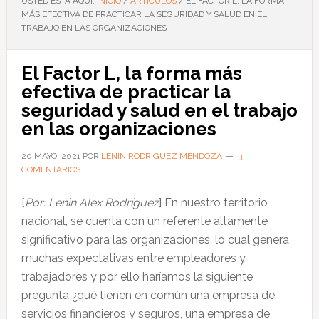
USTED ESTÁ AQUÍ:
INICIO
/
ARTÍCULOS
/
EL FACTOR L, LA FORMA
MÁS EFECTIVA DE PRACTICAR LA SEGURIDAD Y SALUD EN EL
TRABAJO EN LAS ORGANIZACIONES
El Factor L, la forma más
efectiva de practicar la
seguridad y salud en el trabajo
en las organizaciones
20 MAYO, 2021
POR
LENIN RODRIGUEZ MENDOZA
3
COMENTARIOS
[
Por: Lenin Alex Rodríguez
] En nuestro territorio
nacional, se cuenta con un referente altamente
significativo para las organizaciones, lo cual genera
muchas expectativas entre empleadores y
trabajadores y por ello haríamos la siguiente
pregunta ¿qué tienen en común una empresa de
servicios financieros y seguros, una empresa de