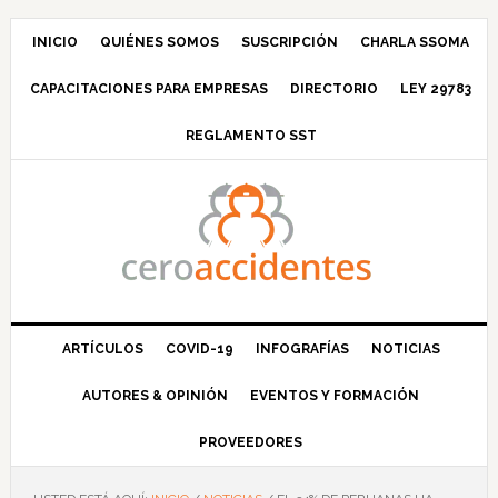
Saltar
Saltar
Saltar
Saltar
a
al
a
al
INICIO
QUIÉNES SOMOS
SUSCRIPCIÓN
CHARLA SSOMA
la
contenido
la
pie
CAPACITACIONES PARA EMPRESAS
DIRECTORIO
LEY 29783
navegación
principal
barra
de
principal
lateral
página
REGLAMENTO SST
principal
ARTÍCULOS
COVID-19
INFOGRAFÍAS
NOTICIAS
AUTORES & OPINIÓN
EVENTOS Y FORMACIÓN
PROVEEDORES