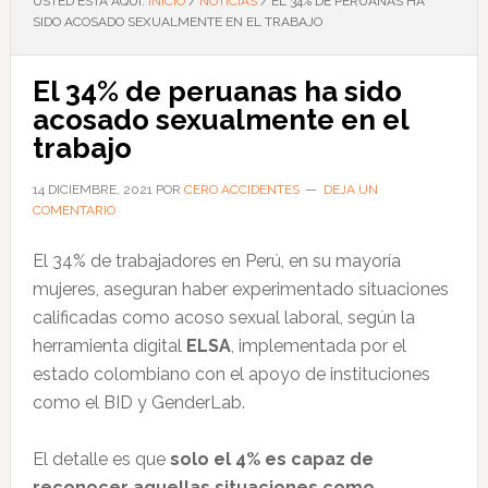
USTED ESTÁ AQUÍ:
INICIO
/
NOTICIAS
/
EL 34% DE PERUANAS HA
SIDO ACOSADO SEXUALMENTE EN EL TRABAJO
El 34% de peruanas ha sido
acosado sexualmente en el
trabajo
14 DICIEMBRE, 2021
POR
CERO ACCIDENTES
DEJA UN
COMENTARIO
El 34% de trabajadores en Perú, en su mayoría
mujeres, aseguran haber experimentado situaciones
calificadas como acoso sexual laboral, según la
herramienta digital
ELSA
, implementada por el
estado colombiano con el apoyo de instituciones
como el BID y GenderLab.
El detalle es que
solo el 4% es capaz de
reconocer aquellas situaciones como